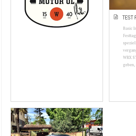
TEST 
Basic I
Festtag
speziel
vergang
WRX STi
geben, 