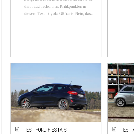
dann auch schon mit Kritikpunkten in
diesem Test Toyota GR Yaris. Nein, das...
TEST FORD FIESTA ST
TEST 