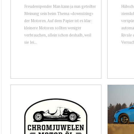
Freudenspender Man kann ja nun geteilter
Hübsch
Meinung sein beim Thema «downsizing»
ziemlic
der Motoren. Auf dem Papier ist es klar:
verspür
kleinere Motoren sollten weniger
automat
verbrauchen, allein schon deshalb, weil
Rivale 
sie lei...
Versuch