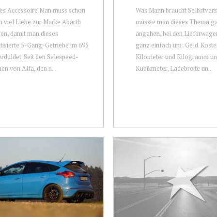
es Accessoire Man muss schon
Was Mann braucht Selbstvers
h viel Liebe zur Marke Abarth
müsste man dieses Thema ga
en, damit man dieses
angehen, bei den Lieferwagen
isierte 5-Gang-Getriebe im 695
ganz einfach um: Geld. Koste
erduldet. Seit den Selespeed-
Kilometer und Kilogramm u
en von Alfa, den n...
Kubikmeter, Ladebreite un...