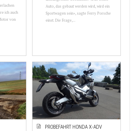
erlachen
Auto, das gebaut werden wird, wird ein
re ich auch
Sportwagen sein», sagte Ferry Porsche
Motor von
einst. Die Frage,...
PROBEFAHRT HONDA X-ADV