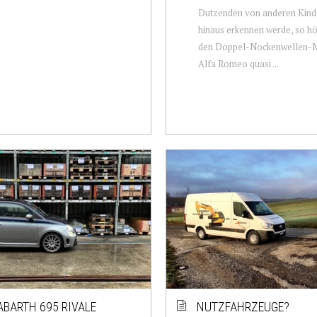
Dutzenden von anderen Kind
hinaus erkennen werde, so hö
den Doppel-Nockenwellen-
Alfa Romeo quasi ...
ABARTH 695 RIVALE
NUTZFAHRZEUGE?