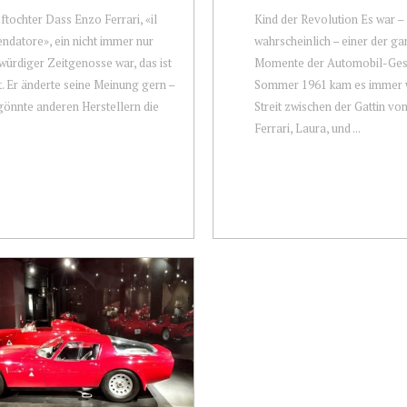
eftochter Dass Enzo Ferrari, «il
Kind der Revolution Es war –
datore», ein nicht immer nur
wahrscheinlich – einer der ga
würdiger Zeitgenosse war, das ist
Momente der Automobil-Gesc
. Er änderte seine Meinung gern –
Sommer 1961 kam es immer 
gönnte anderen Herstellern die
Streit zwischen der Gattin vo
Ferrari, Laura, und ...