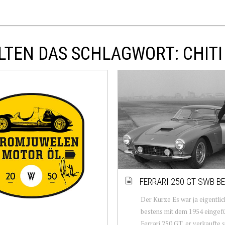
LTEN DAS SCHLAGWORT: CHITI
FERRARI 250 GT SWB B
Der Kurze Es war ja eigentlic
bestens mit dem 1954 eingef
Ferrari 250 GT, er verkaufte s