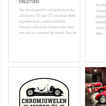
EINLEITUNG
Die Sti
Wie alles beginnt Es soll ein Buch zu den
Commen
Alfa Romeo TZ und TZ2 entstehen. Nicht
liebens
irgendein Buch, sondern das Buch.
bekannt
Danach sollten keine Fragen mehr offen
und er 
sein, das ist zumindest die Absicht. Nun, da
Butt...
...