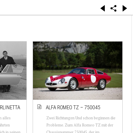
ERLINETTA
ALFA ROMEO TZ – 750045
h alles
Zwei Richtungen Und schon beginnen die
ührten
Probleme. Zum Alfa Romeo TZ mit der
ich in seinen
Chassisnummer 750045, der im