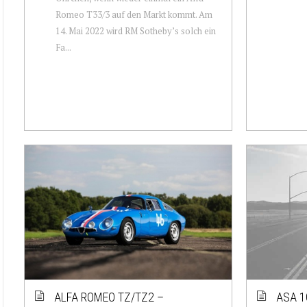
Romeo T33/3 auf den Markt kommt. Am
14. Mai 2022 wird RM Sotheby’s solch ein
Fa...
ALFA ROMEO TZ/TZ2 –
ASA 1