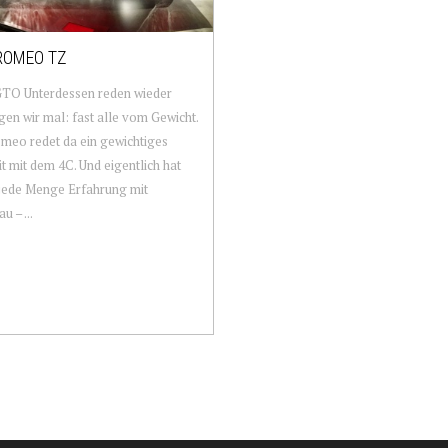
ROMEO TZ
TO Unterdessen reden wieder
agen wir mal: fast alle vom Gewicht.
meo redet da ein gewichtiges
t mit dem 4C. Und eigentlich hat
 jede Menge Erfahrung mit
u – ...