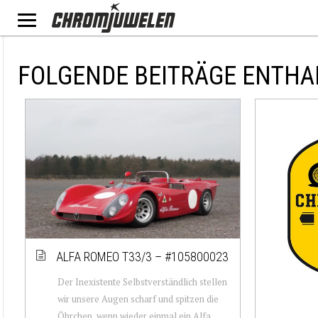
FOLGENDE BEITRÄGE ENTHA
ALFA ROMEO T33/3 – #105800023
Der Inexistente Selbstverständlich stellen
wir unsere Augen scharf und spitzen die
Öhrchen, wenn wieder einmal ein Alfa