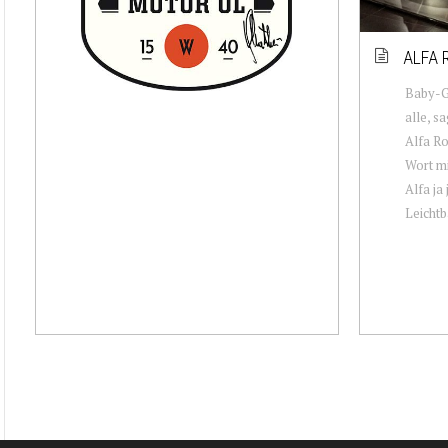
ALFA 
Baby-G
alle, s
Alfa Ro
Wort mi
Alfa ja
Leichtba