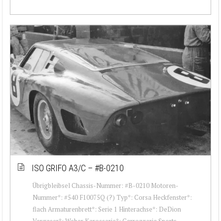
ISO GRIFO A3/C – #B-0210
Übrigbleibsel Chassis-Nummer: #B-0210 Motoren-
Nummer*: #540 F10075Q (?) Typ*: Corsa Heckfenster*:
flach Armaturenbrett*: Serie 1 Hinterachse*: DeDion
Vergaser*: Weber Karosserie*: Carrozzeria Sports ...