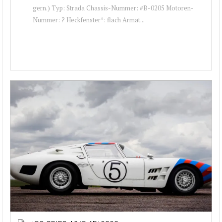
gern.) Typ: Strada Chassis-Nummer: #B-0205 Motoren-
Nummer: ? Heckfenster*: flach Armat...