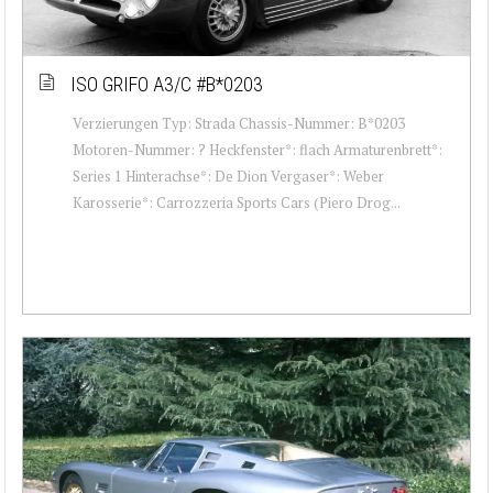
ISO GRIFO A3/C #B*0203
Verzierungen Typ: Strada Chassis-Nummer: B*0203
Motoren-Nummer: ? Heckfenster*: flach Armaturenbrett*:
Series 1 Hinterachse*: De Dion Vergaser*: Weber
Karosserie*: Carrozzeria Sports Cars (Piero Drog...