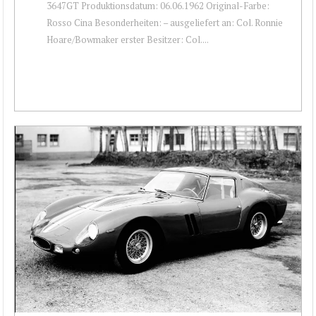
3647GT Produktionsdatum: 06.06.1962 Original-Farbe:
Rosso Cina Besonderheiten: – ausgeliefert an: Col. Ronnie
Hoare/Bowmaker erster Besitzer: Col....