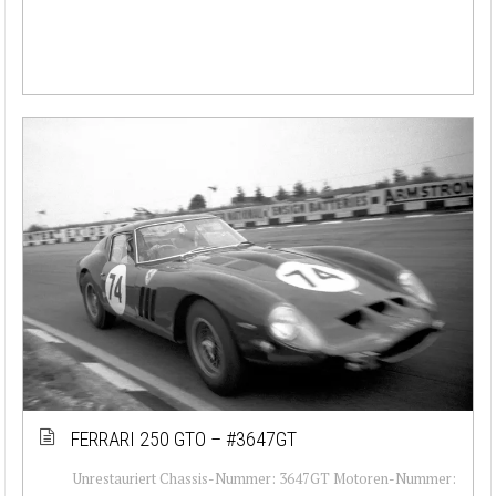
FERRARI 250 GTO – #3647GT
Unrestauriert Chassis-Nummer: 3647GT Motoren-Nummer: