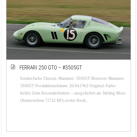
FERRARI 250 GTO – #3505GT
Sonderfarbe Chassis-Nummer: 3505GT Motoren-Nummer:
3505GT Produktionsdatum: 20.04.1962 Original-Farbe:
helles Grün Besonderheiten: – ausgeliefert an: Stirling Moss
(Kennzeichen 75722 MO) erster Besit...