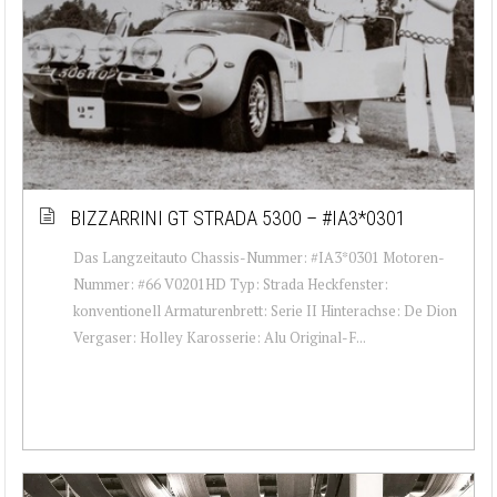
BIZZARRINI GT STRADA 5300 – #IA3*0301
Das Langzeitauto Chassis-Nummer: #IA3*0301 Motoren-
Nummer: #66 V0201HD Typ: Strada Heckfenster:
konventionell Armaturenbrett: Serie II Hinterachse: De Dion
Vergaser: Holley Karosserie: Alu Original-F...