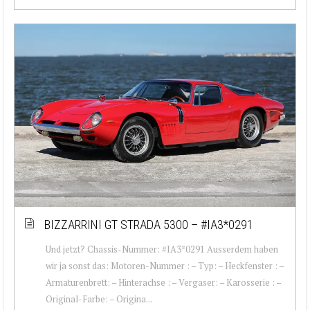
BIZZARRINI GT STRADA 5300 – #IA3*0291
Und jetzt? Chassis-Nummer: #IA3*0291 Ausserdem haben
wir ja sonst das: Motoren-Nummer : – Typ: – Heckfenster : –
Armaturenbrett: – Hinterachse : – Vergaser: – Karosserie : –
Original-Farbe: – Origina...