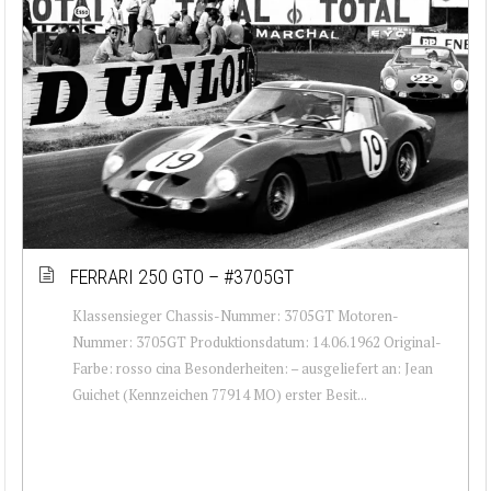
FERRARI 250 GTO – #3705GT
Klassensieger Chassis-Nummer: 3705GT Motoren-
Nummer: 3705GT Produktionsdatum: 14.06.1962 Original-
Farbe: rosso cina Besonderheiten: – ausgeliefert an: Jean
Guichet (Kennzeichen 77914 MO) erster Besit...