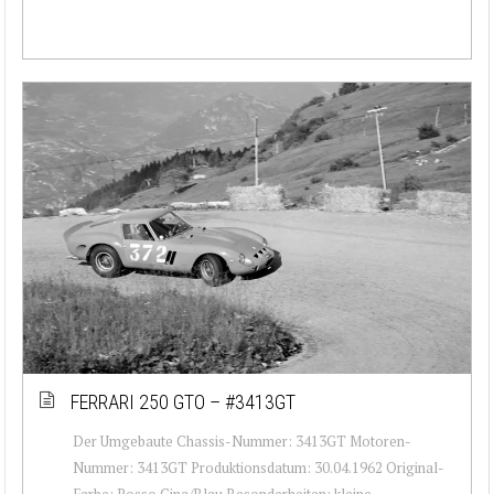
FERRARI 250 GTO – #3413GT
Der Umgebaute Chassis-Nummer: 3413GT Motoren-
Nummer: 3413GT Produktionsdatum: 30.04.1962 Original-
Farbe: Rosso Cina/Blau Besonderheiten: kleine