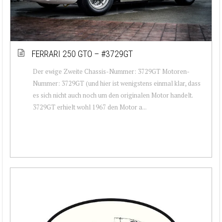
FERRARI 250 GTO – #3729GT
Der ewige Zweite Chassis-Nummer: 3729GT Motoren-
Nummer: 3729GT (und hier ist wenigstens einmal klar, dass
es sich nicht auch noch um den originalen Motor handelt.
3729GT erhielt wohl 1967 den Motor a...