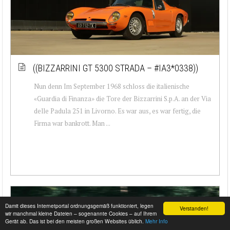
((BIZZARRINI GT 5300 STRADA – #IA3*0338))
Nun denn Im September 1968 schloss die italienische
«Guardia di Finanza» die Tore der Bizzarrini S.p.A. an der Via
delle Padula 251 in Livorno. Es war aus, es war fertig, die
Firma war bankrott. Man ...
Damit dieses Internetportal ordnungsgemäß funktioniert, legen
Verstanden!
wir manchmal kleine Dateien – sogenannte Cookies – auf Ihrem
Gerät ab. Das ist bei den meisten großen Websites üblich.
Mehr Info