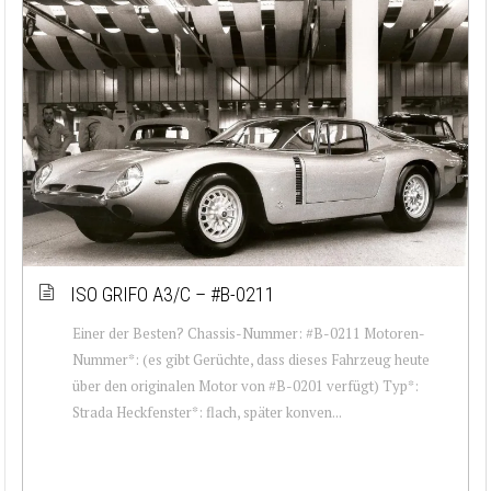
ISO GRIFO A3/C – #B-0211
Einer der Besten? Chassis-Nummer: #B-0211 Motoren-
Nummer*: (es gibt Gerüchte, dass dieses Fahrzeug heute
über den originalen Motor von #B-0201 verfügt) Typ*:
Strada Heckfenster*: flach, später konven...