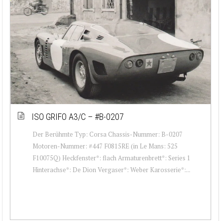
ISO GRIFO A3/C – #B-0207
Der Berühmte Typ: Corsa Chassis-Nummer: B-0207
Motoren-Nummer: #447 F0815RE (in Le Mans: 525
F10075Q) Heckfenster*: flach Armaturenbrett*: Series 1
Hinterachse*: De Dion Vergaser*: Weber Karosserie*:...