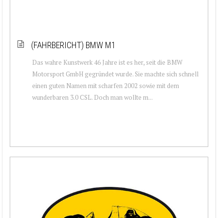
(FAHRBERICHT) BMW M1
Das wahre Kunstwerk 46 Jahre ist es her, seit die BMW
Motorsport GmbH gegründet wurde. Sie machte sich schnell
einen guten Namen mit scharfen 2002 sowie mit dem
wunderbaren 3.0 CSL. Doch man wollte m...