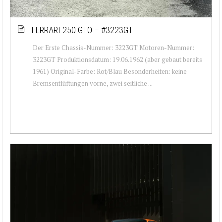
FERRARI 250 GTO – #3223GT
Der Erste Chassis-Nummer: 3223GT Motoren-Nummer:
3223GT Produktionsdatum: 19.06.1962 (aber gebaut bereits
1961) Original-Farbe: Rot/Blau Besonderheiten: keine
Bremsentlüftungen vorne, zwei seitliche ...