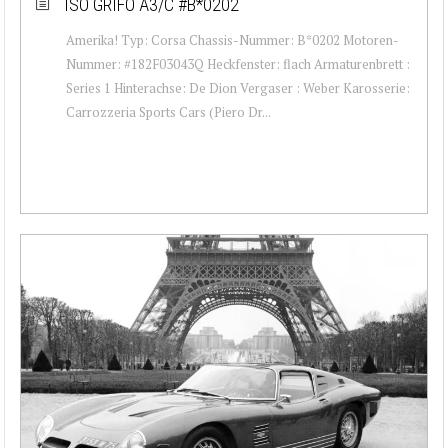
ISO GRIFO A3/C #B*0202
Amerika! Typ: Corsa Chassis-Nummer: B*0202 Motoren-
Nummer: #182F03043Q Heckfenster: flach Armaturenbrett :
Series 1 Hinterachse: De Dion Vergaser : Weber Karosserie:
Carrozzeria Sports Cars (Piero Dr...