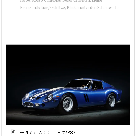
Bremsentlüftungsschlitze, Blinker unter den Scheinwerfe...
FERRARI 250 GTO – #3387GT