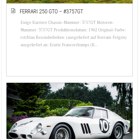
FERRARI 250 GTO – #3757GT
Ewige Karriere Chassis-Nummer: 3757GT Motoren-
Nummer: 3757GT Produktionsdatum: 1962 Original-Farbe:
rot/blau Besonderheiten: (ausgeliefert auf Borrani-Felgen)
ausgeliefert an: Ecurie Francorchamps (K...