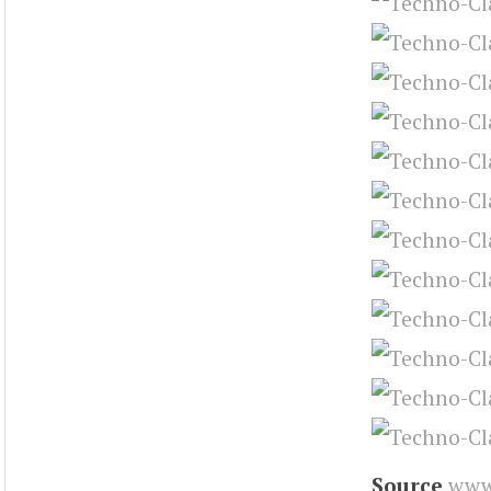
Source
www