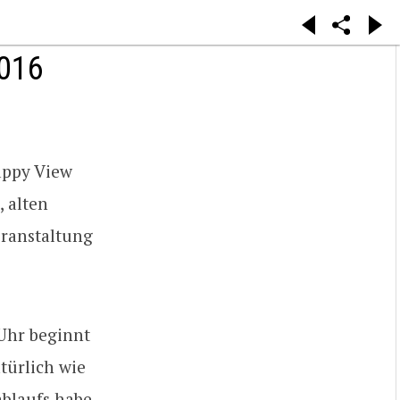
016
appy View
 alten
ranstaltung
 Uhr beginnt
türlich wie
ablaufs habe