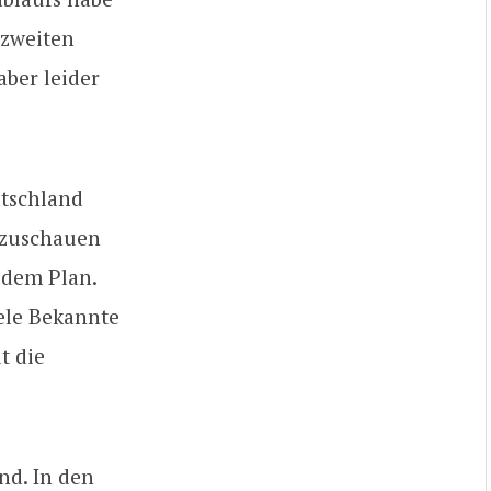
 zweiten
ber leider
utschland
anzuschauen
 dem Plan.
iele Bekannte
t die
nd. In den