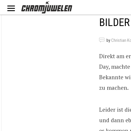
BILDER
by
Christian K
Direkt am e
Day, machte
Bekannte wi
zu machen.
Leider ist d
und dann ebe
es kommen m