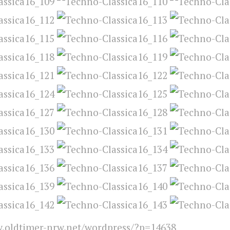
.oldtimer-nrw.net/wordpress/?p=14638