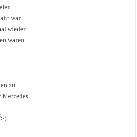
ielen
Jahr war
mal wieder
nen waren
sen zu
er Mercedes