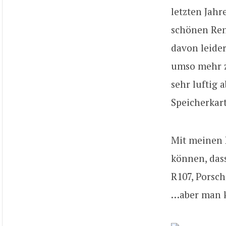
letzten Jahr
schönen Renn
davon leider
umso mehr z
sehr luftig 
Speicherkar
Mit meinen 
können, das
R107, Porsch
…aber man 