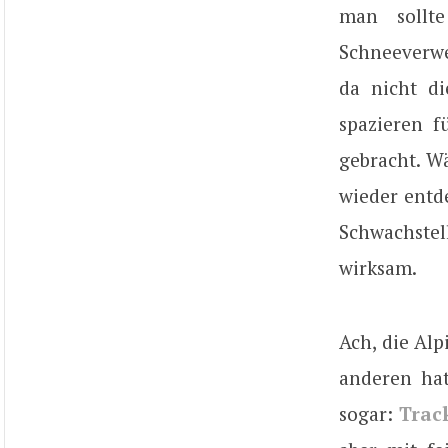
man sollt
Schneeverwe
da nicht d
spazieren f
gebracht. W
wieder entd
Schwachstel
wirksam.
Ach, die Alp
anderen hat
sogar:
Trac