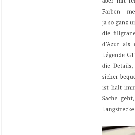
aber mit fe
Farben – meh
ja so ganz 
die filigra
d’Azur als
Légende GT 
die Details
sicher beque
ist halt im
Sache geht,
Langstrecke