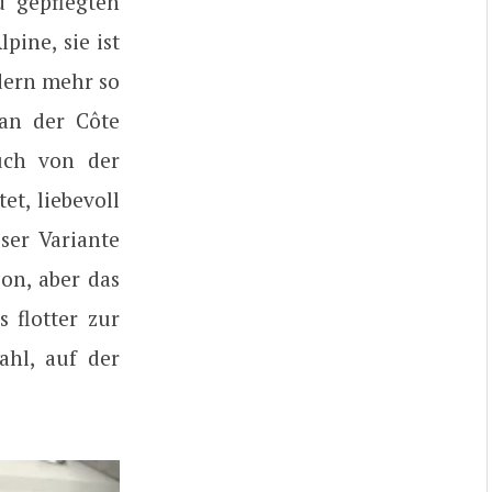
d gepflegten
pine, sie ist
dern mehr so
 an der Côte
uch von der
t, liebevoll
ser Variante
ion, aber das
 flotter zur
ahl, auf der