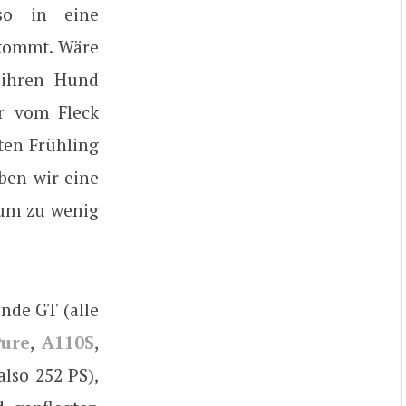
so in eine
skommt. Wäre
 ihren Hund
hr vom Fleck
ten Frühling
ben wir eine
aum zu wenig
ende GT (alle
ure
,
A110S
,
also 252 PS),