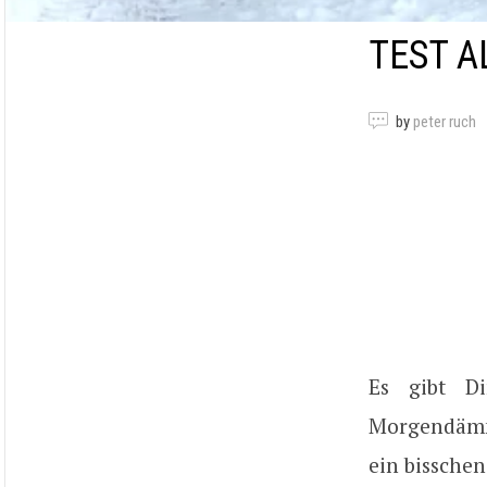
TEST A
by
peter ruch
Es gibt D
Morgendämme
ein bisschen