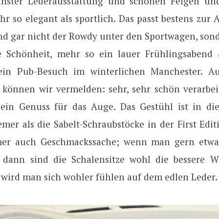
inster Lederausstattung und schönen Felgen un
r so elegant als sportlich. Das passt bestens zur Al
und gar nicht der Rowdy unter den Sportwagen, son
ne Schönheit, mehr so ein lauer Frühlingsabend
 ein Pub-Besuch im winterlichen Manchester. A
können wir vermelden: sehr, sehr schön verarbeite
, ein Genuss für das Auge. Das Gestühl ist in die
mer als die Sabelt-Schraubstöcke in der First Edit
mer auch Geschmackssache; wenn man gern etwas
 dann sind die Schalensitze wohl die bessere W
 wird man sich wohler fühlen auf dem edlen Leder.