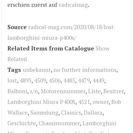
erschien zuerst auf
radicalmag
.
Source
radical-mag.com/2020/08/18/lost-
lamborghini-miura-p400s/
Related Items from Catalogue
Show
Related
Tags
unbekannt
,
no further informations
,
lost
,
4893
,
4509
,
4506
,
4485
,
4479
,
4449
,
Balboni
,
s/n
,
Motorennummer
,
Liste
,
Besitzer
,
Lamborghini Miura P400S
,
4521
,
owner
,
Bob
Wallace
,
Sammlung
,
Classics
,
Dallara
,
Geschichte
,
Chassisnummer
,
Lamborghini