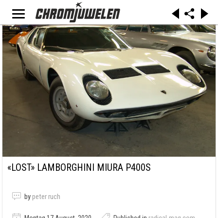
«LOST» LAMBORGHINI MIURA P400S
by
peter ruch