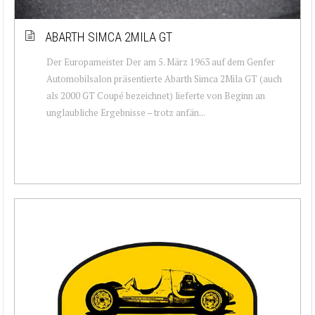
ABARTH SIMCA 2MILA GT
Der Europameister Der am 5. März 1963 auf dem Genfer
Automobilsalon präsentierte Abarth Simca 2Mila GT (auch
als 2000 GT Coupé bezeichnet) lieferte von Beginn an
unglaubliche Ergebnisse – trotz anfän...