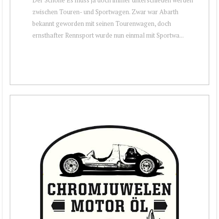
zwischen Touren- und Sportwagen. Zwar war Abarth
bekannt geworden mit seinen Tourenwagen, doch
ernsthafter Rennsport wurde nun einmal mit Sportwa...