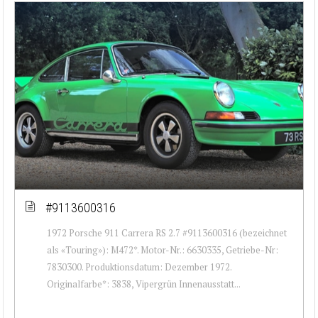
#9113600316
1972 Porsche 911 Carrera RS 2.7 #9113600316 (bezeichnet
als «Touring»): M472*. Motor-Nr.: 6630335, Getriebe-Nr:
7830300. Produktionsdatum: Dezember 1972.
Originalfarbe*: 3838, Vipergrün Innenausstatt...