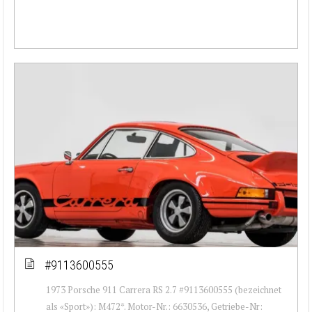
#9113600555
1973 Porsche 911 Carrera RS 2.7 #9113600555 (bezeichnet
als «Sport»): M472*. Motor-Nr.: 6630536, Getriebe-Nr: