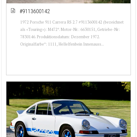
#9113600142
1972 Porsche 911 Carrera RS 2.7 #9113600142 (bezeichnet
als «Touring»): M472*. Motor-Nr.: 6630151, Getriebe-Nr:
7830146. Produktionsdatum: Dezember 1972.
Originalfarbe*: 1111, Hellelfenbein Innenauss...