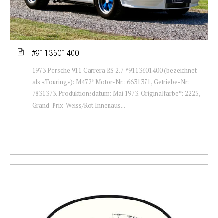
#9113601400
1973 Porsche 911 Carrera RS 2.7 #9113601400 (bezeichnet
als «Touring»): M472* Motor-Nr.: 6631371, Getriebe-Nr:
7831373. Produktionsdatum: Mai 1973. Originalfarbe*: 2225,
Grand-Prix-Weiss/Rot Innenaus...