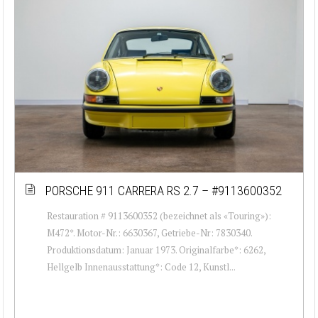
PORSCHE 911 CARRERA RS 2.7 – #9113600352
Restauration # 9113600352 (bezeichnet als «Touring»):
M472*. Motor-Nr.: 6630367, Getriebe-Nr: 7830340.
Produktionsdatum: Januar 1973. Originalfarbe*: 6262,
Hellgelb Innenausstattung*: Code 12, Kunstl...