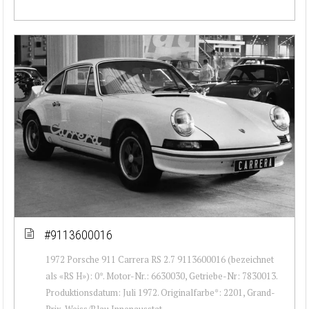
#9113600016
1972 Porsche 911 Carrera RS 2.7 9113600016 (bezeichnet
als «RS H»): 0*. Motor-Nr.: 6630030, Getriebe-Nr: 7830013.
Produktionsdatum: Juli 1972. Originalfarbe*: 2201, Grand-
Prix-Weiss/Blau Innenausstat...