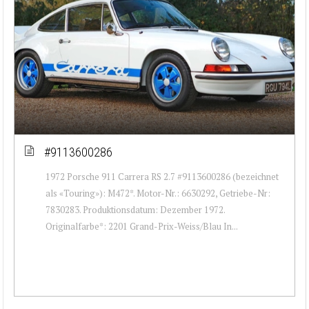
#9113600286
1972 Porsche 911 Carrera RS 2.7 #9113600286 (bezeichnet
als «Touring»): M472*. Motor-Nr.: 6630292, Getriebe-Nr:
7830283. Produktionsdatum: Dezember 1972.
Originalfarbe*: 2201 Grand-Prix-Weiss/Blau In...