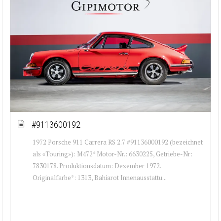
#9113600192
1972 Porsche 911 Carrera RS 2.7 #91136000192 (bezeichnet
als «Touring»): M472* Motor-Nr.: 6630225, Getriebe-Nr:
7830178. Produktionsdatum: Dezember 1972.
Originalfarbe*: 1313, Bahiarot Innenausstattu...