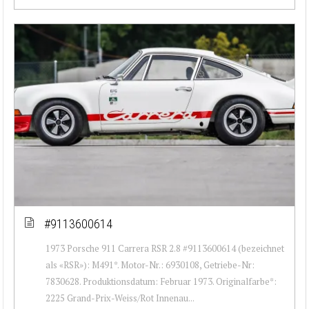
#9113600614
1973 Porsche 911 Carrera RSR 2.8 #9113600614 (bezeichnet
als «RSR»): M491*. Motor-Nr.: 6930108, Getriebe-Nr:
7830628. Produktionsdatum: Februar 1973. Originalfarbe*:
2225 Grand-Prix-Weiss/Rot Innenau...