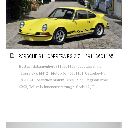
PORSCHE 911 CARRERA RS 2.7 – #9113601165
Bestens dokumentiert 9113601165 (bezeichnet als
«Touring»): M472*. Motor-Nr.: 6631151, Getriebe-Nr:
7831134. Produktionsdatum: April 1973. Originalfarbe*:
6262, Hellgelb Innenausstattung*: Code 12, K...