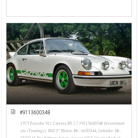
#9113600348
1973 Porsche 911 Carrera RS 2.7 #9113600348 (bezeichnet
als «Touring»): M472*. Motor-Nr.: 6630344, Getriebe-Nr:
7830343. Produktionsdatum: Januar 1973. Originalfarbe*: