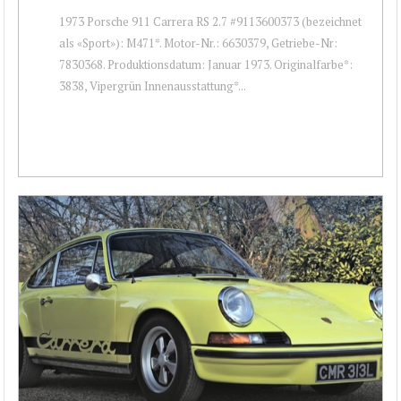
1973 Porsche 911 Carrera RS 2.7 #9113600373 (bezeichnet
als «Sport»): M471*. Motor-Nr.: 6630379, Getriebe-Nr:
7830368. Produktionsdatum: Januar 1973. Originalfarbe*:
3838, Vipergrün Innenausstattung*...