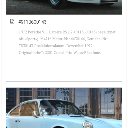
#9113600143
1972 Porsche 911 Carrera RS 2.7 #9113600143 (bezeichnet
als «Sport»): M471*. Motor-Nr.: 6630166, Getriebe-Nr:
7830143. Produktionsdatum: Dezember 1972.
Originalfarbe*: 2201 Grand-Prix-Weiss/Blau Inne...