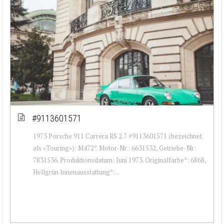
#9113601571
1973 Porsche 911 Carrera RS 2.7 #9113601571 (bezeichnet
als «Touring»): M472*. Motor-Nr.: 6631532, Getriebe-Nr:
7831536. Produktionsdatum: Juni 1973. Originalfarbe*: 6868,
Hellgrün Innenausstattung*:...