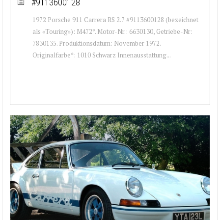
#9113600128
1972 Porsche 911 Carrera RS 2.7 #9113600128 (bezeichnet
als «Touring»): M472*. Motor-Nr.: 6630130, Getriebe-Nr:
7830135. Produktionsdatum: November 1972.
Originalfarbe*: 1010 Schwarz Innenausstattung...