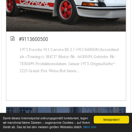
#9113600500
1973 Porsche 911 Carrera RS 2.7 #9113600500 (bezeichnet
als «Touring»): M472*. Motor-Nr.: 6630509, Getriebe-Nr:
7830499. Produktionsdatum: Januar 1973. Originalfarbe*:
2225 Grand-Prix-Weiss/Rot Innen...
Damit dieses Internetportal ordnungsgemäß funktioniert, legen
Verstanden!
wir manchmal kleine Dateien – sogenannte Cookies – auf Ihrem
Gerät ab. Das ist bei den meisten großen Websites üblich.
Mehr Info