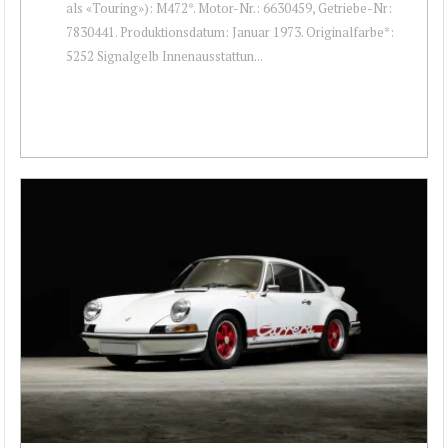
als «Touring»): M472*. Motor-Nr.: 6630459, Getriebe-Nr:
7830441. Produktionsdatum: Januar 1973. Originalfarbe*:
5252 Signalgelb Innenausstattun...