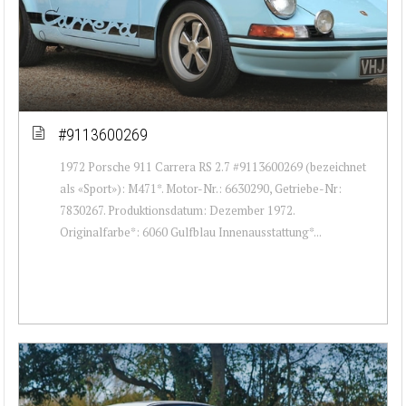
#9113600269
1972 Porsche 911 Carrera RS 2.7 #9113600269 (bezeichnet
als «Sport»): M471*. Motor-Nr.: 6630290, Getriebe-Nr:
7830267. Produktionsdatum: Dezember 1972.
Originalfarbe*: 6060 Gulfblau Innenausstattung*...