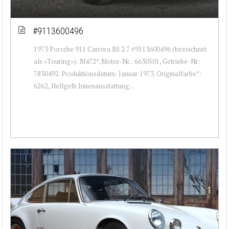
#9113600496
1973 Porsche 911 Carrera RS 2.7 #9113600496 (bezeichnet
als «Touring»): M472*. Motor-Nr.: 6630501, Getriebe-Nr:
7830492. Produktionsdatum: Januar 1973. Originalfarbe*:
6262, Hellgelb Innenausstattung...