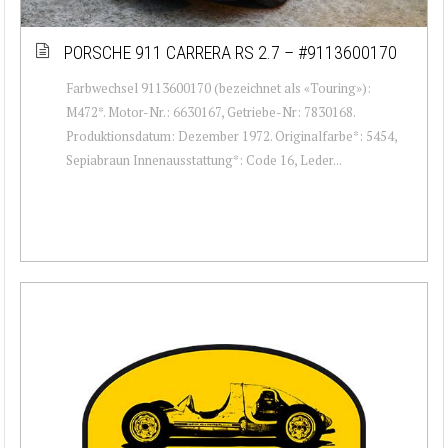
PORSCHE 911 CARRERA RS 2.7 – #9113600170
Farbwechsel 9113600170 (bezeichnet als «Touring»):
M472*. Motor-Nr.: 6630167, Getriebe-Nr: 7830168.
Produktionsdatum: Dezember 1972. Originalfarbe*: 5454,
Sepiabraun Innenausstattung*: Code 16, Leder...