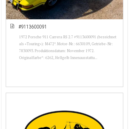
#9113600091
1972 Porsche 911 Carrera RS 2.7 #9113600091 (bezeichnet
als «Touring»): M472*. Motor-Nr.: 6630109, Getriebe-Nr:
7830093. Produktionsdatum: November 1972.
Originalfarbe*: 6262, Hellgelb Innenausstattu...