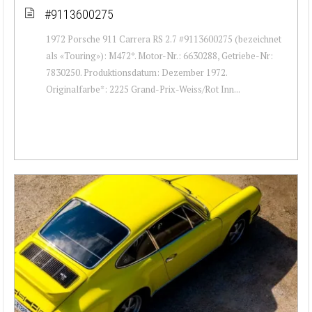
#9113600275
1972 Porsche 911 Carrera RS 2.7 #9113600275 (bezeichnet
als «Touring»): M472*. Motor-Nr.: 6630288, Getriebe-Nr:
7830250. Produktionsdatum: Dezember 1972.
Originalfarbe*: 2225 Grand-Prix-Weiss/Rot Inn...