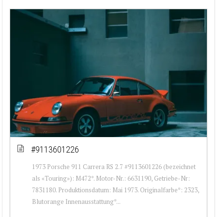
#9113601226
1973 Porsche 911 Carrera RS 2.7 #9113601226 (bezeichnet
als «Touring»): M472*. Motor-Nr.: 6631190, Getriebe-Nr:
7831180. Produktionsdatum: Mai 1973. Originalfarbe*: 2323,
Blutorange Innenausstattung*...