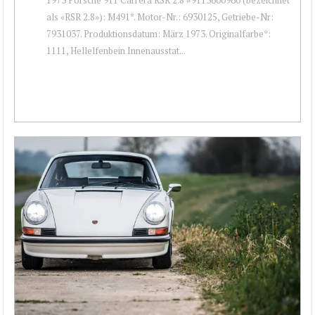
als «RSR 2.8»): M491*. Motor-Nr.: 6930125, Getriebe-Nr:
7931037. Produktionsdatum: März 1973. Originalfarbe*:
1111, Hellelfenbein Innenausstat...