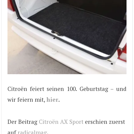
Citroën feiert seinen 100. Geburtstag – und
wir feiern mit,
hier
.
Der Beitrag
Citroën AX Sport
erschien zuerst
auf
radicalmag
.