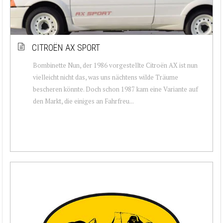
CITROËN AX SPORT
Bombinette Nun, der 1986 vorgestellte Citroën AX ist nun
vielleicht nicht das, was uns nächtens wilde Träume
bescheren könnte. Doch schon 1987 kam eine Variante auf
den Markt, die einiges an Fahrfreu...