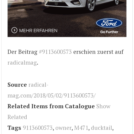
Der Beitrag
#9113600573
erschien zuerst auf
radicalmag
.
Source
radical-
mag.com/2018/05/02/9113600573/
Related Items from Catalogue
Show
Related
Tags
9113600573
,
owner
,
M471
,
ducktail
,