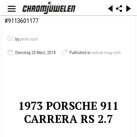
#9113601177
by
peter ruch
Dienstag 20 März, 2018
Published in
radical-mag.com
1973 PORSCHE 911
CARRERA RS 2.7