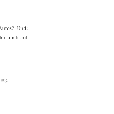
Autos? Und:
der auch auf
mag
.