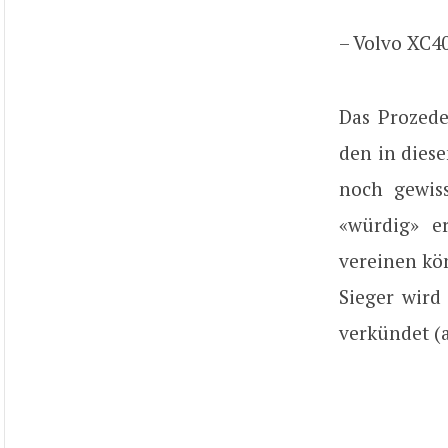
– Volvo XC40
Das Prozede
den in dies
noch gewis
«würdig» e
vereinen kö
Sieger wird
verkündet (a