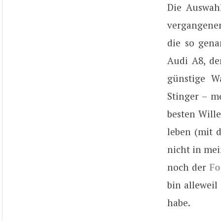
Die Auswahl
vergangenen
die so gena
Audi A8, de
günstige Wa
Stinger – m
besten Will
leben (mit d
nicht in me
noch der
Fo
bin alleweil
habe.