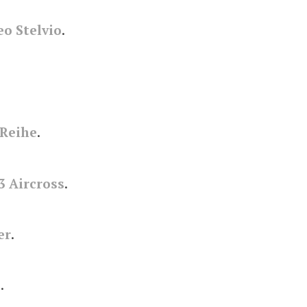
o Stelvio
.
Reihe
.
3 Aircross
.
er
.
a
.