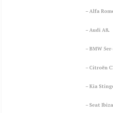
–
Alfa Rome
–
Audi A8
.
–
BMW 5er-
–
Citroën C
–
Kia Sting
–
Seat Ibiz