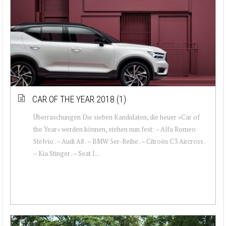
CAR OF THE YEAR 2018 (1)
Überraschungen Die sieben Kandidaten, die heuer «Car of
the Year» werden können, stehen nun fest: – Alfa Romeo
Stelvio . – Audi A8 . – BMW 5er-Reihe . – Citroën C3 Aircross .
– Kia Stinger . – Seat I...