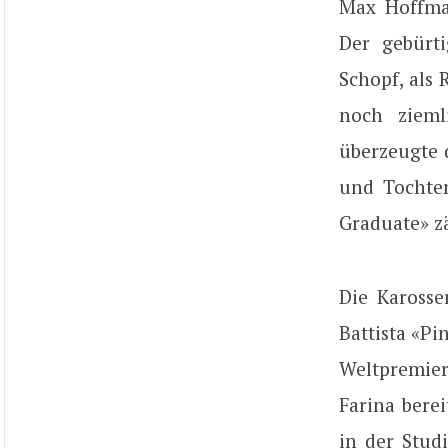
Max Hoffman
Der gebürti
Schopf, als
noch zieml
überzeugte 
und Tochte
Graduate» z
Die Kaross
Battista «Pi
Weltpremier
Farina bere
in der Stud