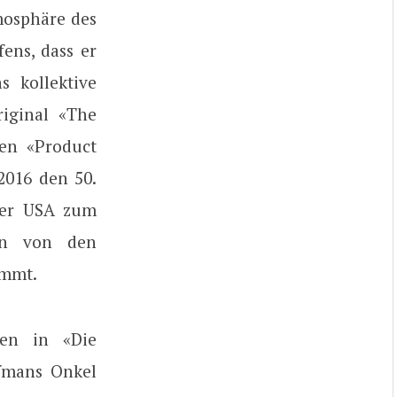
mosphäre des
ens, dass er
s kollektive
riginal «The
nen «Product
2016 den 50.
der USA zum
an von den
ommt.
ten in «Die
ffmans Onkel