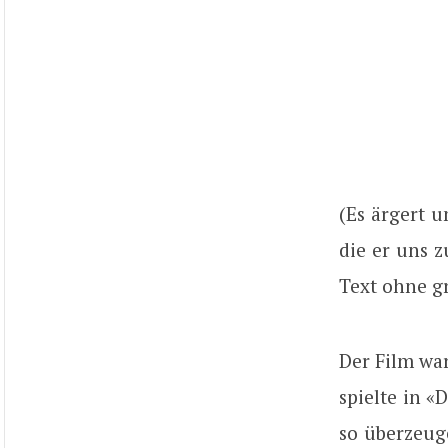
(Es ärgert 
die er uns z
Text ohne gr
Der Film wa
spielte in 
so überzeug