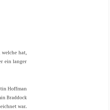
 welche hat,
er ein langer
stin Hoffman
min Braddock
eichnet war.