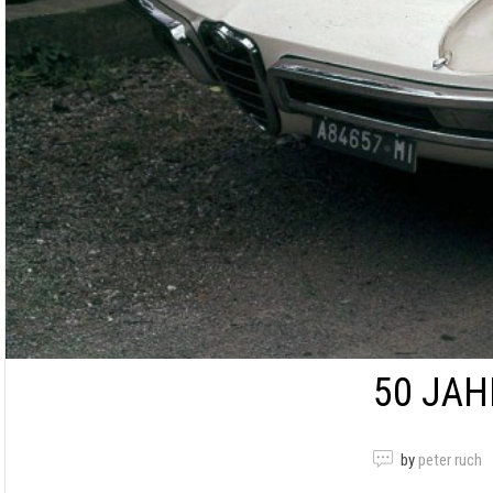
50 JAH
by
peter ruch