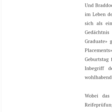
Und Braddoc
im Leben de
sich als ei
Gedächtnis 
Graduate» g
Placements»
Geburtstag
Inbegriff
wohlhabende
Wobei das 
Reifeprüfun