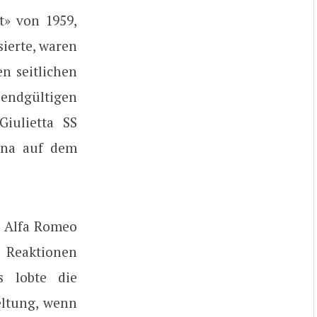
t» von 1959,
ierte, waren
n seitlichen
 endgültigen
iulietta SS
rina auf dem
er Alfa Romeo
e Reaktionen
s lobte die
ltung, wenn