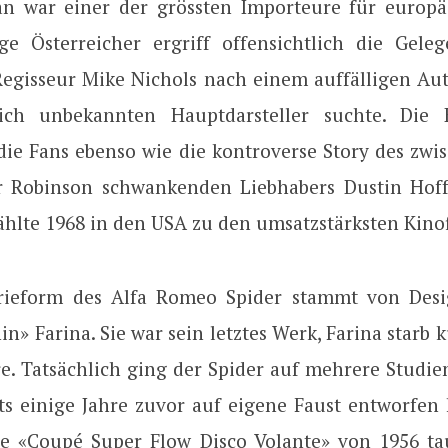
 war einer der grössten Importeure für europä
ge Österreicher ergriff offensichtlich die Gele
 Regisseur Mike Nichols nach einem auffälligen Aut
ich unbekannten Hauptdarsteller suchte. Die 
die Fans ebenso wie die kontroverse Story des zwi
r Robinson schwankenden Liebhabers Dustin Hof
ählte 1968 in den USA zu den umsatzstärksten Kino
erieform des Alfa Romeo Spider stammt von Desi
nin» Farina. Sie war sein letztes Werk, Farina starb 
e. Tatsächlich ging der Spider auf mehrere Studien
its einige Jahre zuvor auf eigene Faust entworfen 
ie «Coupé Super Flow Disco Volante» von 1956 ta