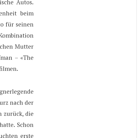
ische Autos.
genheit beim
o für seinen
Kombination
schen Mutter
fman – «The
filmen.
gnerlegende
kurz nach der
 zurück, die
hatte. Schon
uchten erste