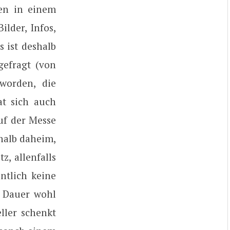
nen in einem
ilder, Infos,
 ist deshalb
gefragt (von
eworden, die
at sich auch
uf der Messe
halb daheim,
z, allenfalls
ntlich keine
 Dauer wohl
eller schenkt