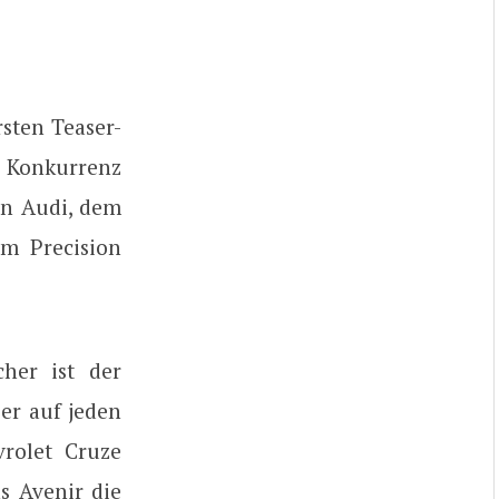
sten Teaser-
a Konkurrenz
on Audi, dem
m Precision
her ist der
ber auf jeden
vrolet Cruze
ns Avenir die