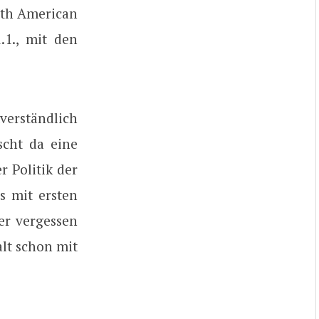
rth American
.1., mit den
tverständlich
scht da eine
 Politik der
s mit ersten
er vergessen
alt schon mit