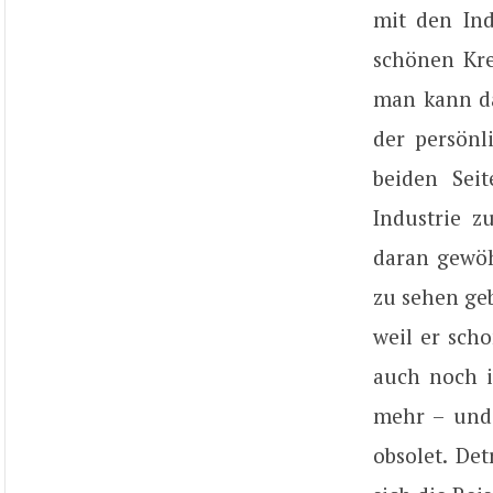
mit den Ind
schönen Krei
man kann da
der persönl
beiden Seit
Industrie z
daran gewöh
zu sehen ge
weil er scho
auch noch i
mehr – und
obsolet. Det