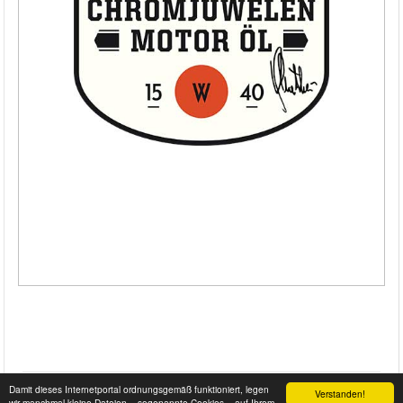
Damit dieses Internetportal ordnungsgemäß funktioniert, legen
Verstanden!
wir manchmal kleine Dateien – sogenannte Cookies – auf Ihrem