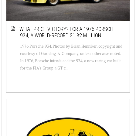
WHAT PRICE VICTORY? FOR A 1976 PORSCHE
934, A WORLD-RECORD $1.32 MILLION
1976 Porsche 934. Photos by Brian Henniker, copyright and
courtesy of Gooding & Company, unless otherwise noted.
In 1976, Porsche introduced the 934, a new racing car built
for the FIA’s Group 4 GT c...