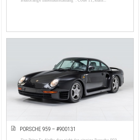
PORSCHE 959 – #900131
Der Prinz Es dürfte dies nicht der einzige Porsche 959