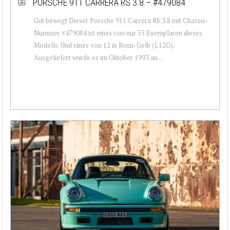
PORSCHE 911 CARRERA RS 3.8 – #479084
Gut bewegt Dieser Porsche 911 Carrera RS 3.8 mit Chassis-
Nummer #479084 ist eines von nur 55 Exemplaren dieses
Modells. Und eines von 12 in Renn-Gelb (L12G).
Ausgeliefert wurde es im Oktober 1993 an ...