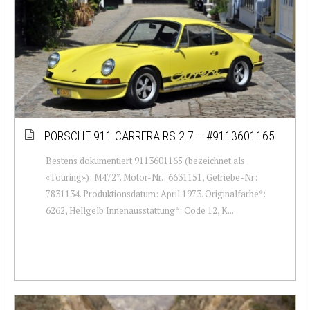
PORSCHE 911 CARRERA RS 2.7 – #9113601165
Bestens dokumentiert 9113601165 (bezeichnet als
«Touring»): M472*. Motor-Nr.: 6631151, Getriebe-Nr:
7831134. Produktionsdatum: April 1973. Originalfarbe*:
6262, Hellgelb Innenausstattung*: Code 12, K...