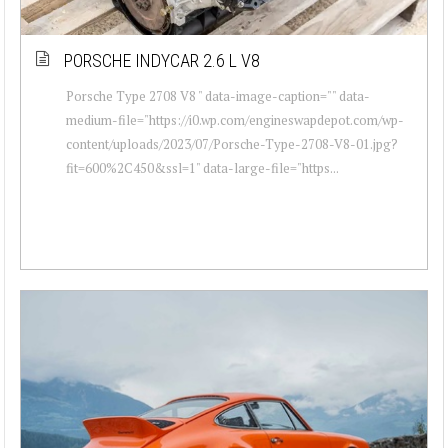
PORSCHE INDYCAR 2.6 L V8
Porsche Type 2708 V8 " data-image-caption="" data-
medium-file="https://i0.wp.com/engineswapdepot.com/wp-
content/uploads/2023/07/Porsche-Type-2708-V8-01.jpg?
fit=600%2C450&ssl=1" data-large-file="https...