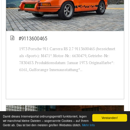
#9113600465
1973 Porsche 911 Carrera RS 2.7 9113600465 (bezeichnet
als «Sport»): M471*. Motor-Nr.: 6630479, Getriebe-Nr:
7830453. Produktionsdatum: Januar 1973. Originalfarbe*:
6161, Gulforange Innenausstattung*...
Damit dieses Internetportal ordnungsgemäß funktioniert, legen
Verstanden!
wir manchmal kleine Dateien – sogenannte Cookies – auf Ihrem
Gerät ab. Das ist bei den meisten großen Websites üblich.
Mehr Info