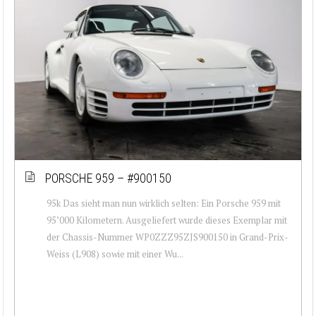
PORSCHE 959 – #900150
95k Das sieht man nun wirklich selten: Ein Porsche 959 mit
95’000 Kilometern. Ausgeliefert wurde dieses Exemplar mit
der Chassis-Nummer WP0ZZZ95ZJS900150 in Grand-Prix-
Weiss (L908) sowie mit einer Wu...