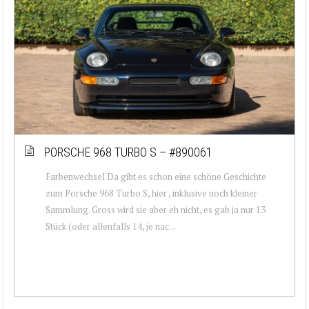
PORSCHE 968 TURBO S – #890061
Farbenwechsel Da gibt es schon eine schöne Geschichte
zum Porsche 968 Turbo S, hier , inklusive noch kleiner
Sammlung. Gross wird sie aber eh nicht, es gab ja nur 13
Stück (oder allenfalls 14, je nac...