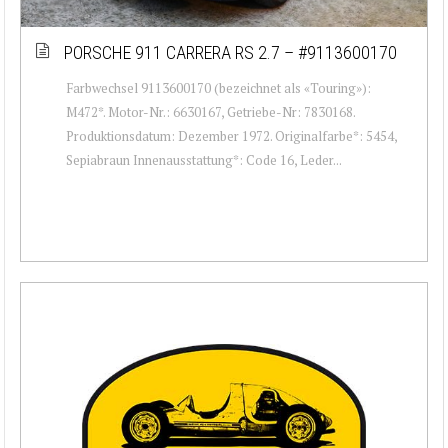
PORSCHE 911 CARRERA RS 2.7 – #9113600170
Farbwechsel 9113600170 (bezeichnet als «Touring»):
M472*. Motor-Nr.: 6630167, Getriebe-Nr: 7830168.
Produktionsdatum: Dezember 1972. Originalfarbe*: 5454,
Sepiabraun Innenausstattung*: Code 16, Leder...