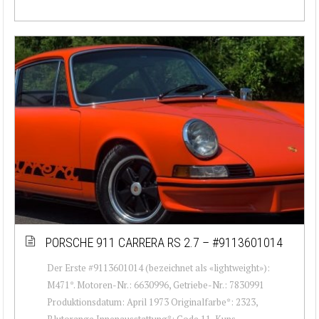
PORSCHE 911 CARRERA RS 2.7 – #9113601014
Der Erste #9113601014 (bezeichnet als «lightweight»):
M471*. Motoren-Nr.: 6630996, Getriebe-Nr.: 7830991
Produktionsdatum: April 1973 Originalfarbe*: 2323,
Blutorange Innenausstattung*: Code 11, Kuns...