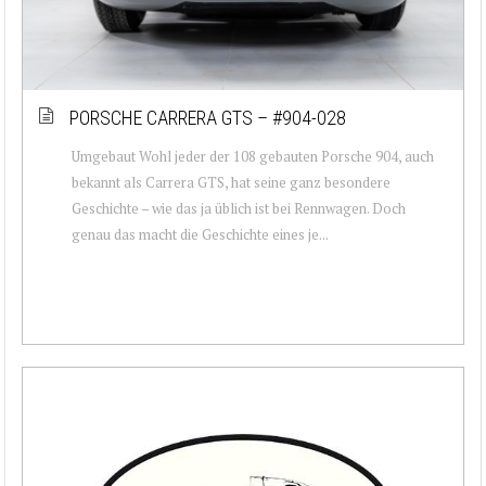
PORSCHE CARRERA GTS – #904-028
Umgebaut Wohl jeder der 108 gebauten Porsche 904, auch
bekannt als Carrera GTS, hat seine ganz besondere
Geschichte – wie das ja üblich ist bei Rennwagen. Doch
genau das macht die Geschichte eines je...