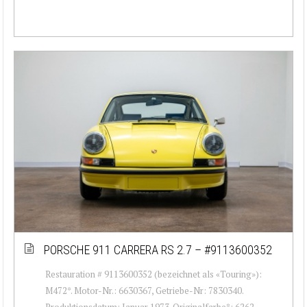
PORSCHE 911 CARRERA RS 2.7 – #9113600352
Restauration # 9113600352 (bezeichnet als «Touring»):
M472*. Motor-Nr.: 6630367, Getriebe-Nr: 7830340.
Produktionsdatum: Januar 1973. Originalfarbe*: 6262,