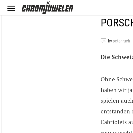
PORSCH
by
peter ruch
Die Schwei
Ohne Schwei
haben wir ja
spielen auch
entstanden d
Cabriolets a
seiner wicht