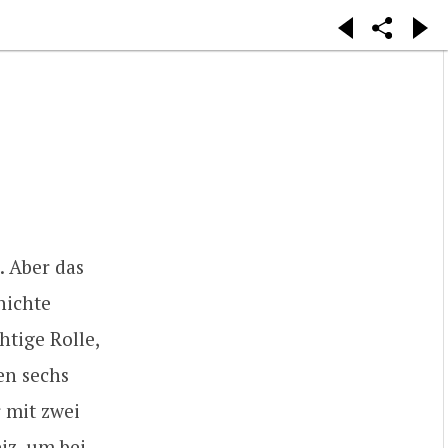
. Aber das
chichte
htige Rolle,
en sechs
r mit zwei
iz, um bei