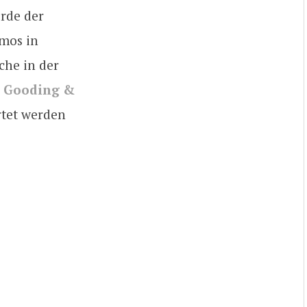
urde der
umos in
sche in der
.
Gooding &
rtet werden