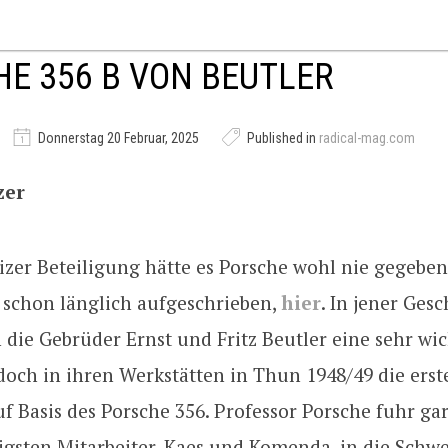
E 356 B VON BEUTLER
Donnerstag 20 Februar, 2025
Published in
radical-mag.com
zer
zer Beteiligung hätte es Porsche wohl nie gegeben
 schon länglich aufgeschrieben,
hier
. In jener Ges
 die Gebrüder Ernst und Fritz Beutler eine sehr wic
och in ihren Werkstätten in Thun 1948/49 die erst
uf Basis des Porsche 356. Professor Porsche fuhr ga
igsten Mitarbeiter, Kaes und Komenda, in die Schwe