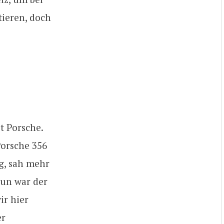
tieren, doch
t Porsche.
Porsche 356
ig, sah mehr
nun war der
ir hier
er