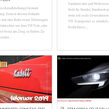
Familienväter und Weltreisen
 Großstadtdschungel kommt
Held für Handel, Handwerk u
ng. Denn in diesem Frühjahr
denn seit sechs Generationen
sich eine Reihe neuer Kleinwagen
VW Transporter so ziemlich 
atzhirschen wie dem VW Polo oder
Bedürfnisse, ...
d Fiesta am Zeug zu flicken. Zu
ichtsr...