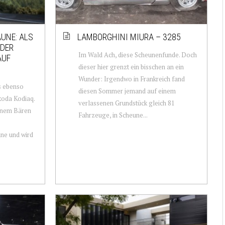
UNE: ALS
LAMBORGHINI MIURA – 3285
 DER
Im Wald Ach, diese Scheunenfunde. Doch
AUF
dieser hier grenzt ein bisschen an ein
Wunder: Irgendwo in Frankreich fand
ls ebenso
diesen Sommer jemand auf einem
koda Kodiaq.
verlassenen Grundstück gleich 81
inem Bären
Fahrzeuge, in Scheune...
ne und wird