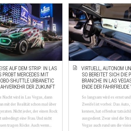
EISE AUF DEM STRIP: IN LAS
VIRTUELL, AUTONOM UN
S PROBT MERCEDES MIT
SO BEREITET SICH DIE 
ROBO-SHUTTLE URBANETIC
BRANCHE IN LAS VEGA
NAHVERKEHR DER ZUKUNFT
ENDE DER FAHRFREUDE
 Nacht wird in Las Vegas, dann
So langsam wird es ernst und 
n mit der Realität schon mal über
Zweifel ist vorbei: Das Auto, 
eraten. Nicht jeder, der einen Rock
kennen, hat offenbar tatsächl
st unbedingt eine Frau. Und nicht
ausgedient. Zwar sind die Str
auen tragen Röcke. Auch wenn...
Vegas auch rund um die vision