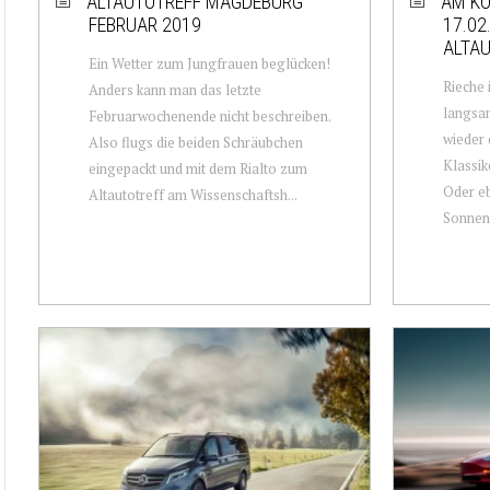
ALTAUTOTREFF MAGDEBURG
AM K
FEBRUAR 2019
17.02
ALTAU
Ein Wetter zum Jungfrauen beglücken!
Rieche 
Anders kann man das letzte
langsam
Februarwochenende nicht beschreiben.
wieder 
Also flugs die beiden Schräubchen
Klassik
eingepackt und mit dem Rialto zum
Oder eb
Altautotreff am Wissenschaftsh...
Sonnen.