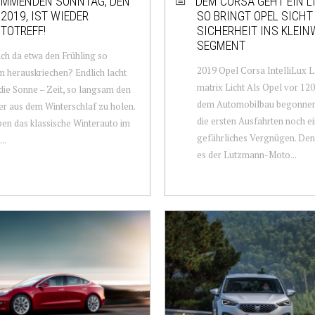
OMMENDEN SONNTAG, DEN
DEM CORSA GEHT EIN L
.2019, IST WIEDER
SO BRINGT OPEL SICHT
TOTREFF!
SICHERHEIT INS KLEI
SEGMENT
ich da etwa den Frühling so
2019 Opel Corsa IntelliLux 
 herauskriechen? Endlich lacht
matrix Licht Als Opel vor 120
die Sonne – Zeit, so langsam den
dem Automobilbau begonnen
er aus dem Winterschlaf zu holen.
die ersten Ausfahrten noch e
en das klassische Winterauto im
gefährliches Vergnügen. De
..
es der Lutzmann-Moto...