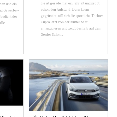
Sie ist gerade mal ein Jahr alt und probt
den und ein
schon den Aufstand: Denn kaum
nd Gewerbe –
gegründet, will sich die sportliche Tochter
 bedient der
Cupra jetzt von der Mutter Seat
alle
emanzipieren und zeigt deshalb auf dem
Genfer Salon...