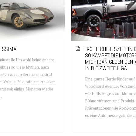
ISSIMA!
FRÖHLICHE EISZEIT IN 
SO KÄMPFT DIE MOTOR
nittstelle Um wohl keine andere
MICHIGAN GEGEN DEN 
ibt es so viele Mythen, auch
IN DIE ZWEITE LIGA
eiten wie um Serenissma. Graf
Eine ganze Herde Rinder auf 
i Volpi di Misurata, unterdessen
Woodward Avenue, Vorstands
erst seit einige Monaten wieder
wie Hells Angels auf Motorrä
..
Bühne stürmen, und Produkt-
Präsentationen wie Rockkonz
es eine Automesse gab, die ...