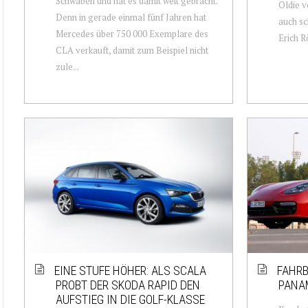
Schwaben und hat es damit weit gebracht.
Oldie v
Denn in gerade einmal fünf Jahren hat
auch sc
Mercedes über 750 000 Exemplare des
Erich R
CLA verkauft, damit zum Beispiel nicht
zule...
EINE STUFE HÖHER: ALS SCALA
FAHRB
PROBT DER SKODA RAPID DEN
PANA
AUFSTIEG IN DIE GOLF-KLASSE