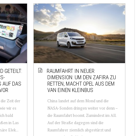
D GETEILT:
RAUMFAHRT IN NEUER
PS-
DIMENSION: UM DEN ZAFIRA ZU
S AUF DAS
RETTEN, MACHT OPEL AUS DEM
 VOR
VAN EINEN KLEINBUS
die Zeit der
China landet auf dem Mond und die
wie wir es
NASA-Sonden dringen weiter vor denn –
ich bald
die Raumfahrt boomt. Zumindest im All.
aßen in Las
Auf der Straße dagegen sind die
äre Elek...
Raumfahrer ziemlich abgestürzt und