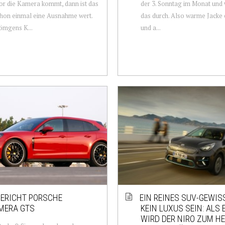
or die Kamera kommt, dann ist das
der 3. Sonntag im Monat und 
hon einmal eine Ausnahme wert.
das durch. Also warme Jacke 
ömgens K...
und a...
ERICHT PORSCHE
EIN REINES SUV-GEWI
MERA GTS
KEIN LUXUS SEIN: ALS 
WIRD DER NIRO ZUM HE