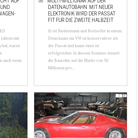
ICHT AUF:
MULTI-MILLIONÄR AUF DER
 UND
DATENAUTOBAHN: MIT NEUER
NWAGEN-
ELEKTRONIK WIRD DER PASSAT
FIT FÜR DIE ZWEITE HALBZEIT
LED
Er ist Biedermann und Bestseller in einem.
 Jahren mit
Denn kaum ein VW ist konservativer als
 hat, waren
der Passat und kaum einer ist
in
erfolgreicher. In diesem Sommer steuert
nn auch wenn
die Baureihe auf die Marke von 30
Millionen pro...