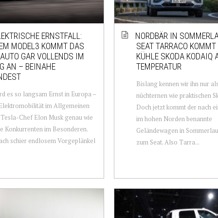
LEKTRISCHE ERNSTFALL:
NORDBÄR IN SOMMERLA
DEM MODEL3 KOMMT DAS
SEAT TARRACO KOMMT
AUTO GAR VOLLENDS IM
KÜHLE SKODA KODAIQ 
G AN – BEINAHE
TEMPERATUR
NDEST
Bislang kennen wir ihn nur a
ird es so langsam Ernst in Europa –
nüchternen wie praktischen S
 Elektromobilität im Allgemeinen
Doch jetzt kommt der nach e
 Tesla-Chef Elon Musk genau wie
im hohen Norden benannte
ne Konkurrenten im Besonderen.
Geländewagen in Sommerlau
ach schier endlosem Vorgeplänkel
zum Seat. Also Tarra...