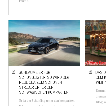
kaum s...
SCHLAUMEIER FÜR
DAS O
SCHÖNGEISTER: SO WIRD DER
DEM K
NEUE CLA ZUM SCHÖNEN
WEIH
STREBER UNTER DEN
Normale
SCHWÄBISCHEN KOMPAKTEN
themen
Er ist der Schönling unter den kompakten
Blog, a