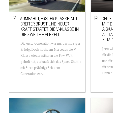
AUMFAHRT, ERSTER KLASSE: MIT
DER E
BREITER BRUST UND NEUER
MIT 
KRAFT STARTET DIE V-KLASSE IN
AKKU-
DIE ZWEITE HALBZEIT
ALLTA
ZUMI
Die erste Generation war nur ein mäßiger
Jetzt w
Erfolg. Doch nachdem Mercedes die V-
für die
Klasse wieder näher in die Pkw-Welt
und für
geholt hat, verkauft sich das Space Shuttle
für sei
mit Stern prächtig: Seit dem
Denn n
Generationswe...
...