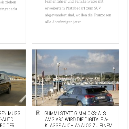
Firmenfahrer und Familienväter mit
wir ziehen
erweitertem Platzbedarf zum SUV
eingepackt
abgewandert sind, wollen die Franzosen
alle Abtrünnigen jetzt...
SSEN MUSS
GUMMI STATT GIMMICKS: ALS
E-AUTO
AMG A35 WIRD DIE DIGITALE A-
RO DER
KLASSE AUCH ANALOG ZU EINEM