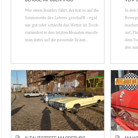
Wer einen Bentley fährt, der hat es auf die
In den
Sonnenseite des Lebens geschafft – egal
Bewegu
wie gut oder schlecht das Wetter ist. Doch
machen 
zumindest in den letzten Monaten musste
auf, Pl
man dabei auf die passende Bräun...
dem For
den auss