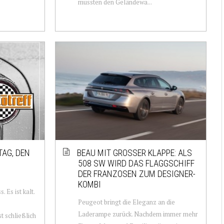
mussten den Geländewa...
AG, DEN
BEAU MIT GROSSER KLAPPE: ALS 5
08 SW WIRD DAS FLAGGSCHIFF D
ER FRANZOSEN ZUM DESIGNER-K
OMBI
 Es ist kalt.
Peugeot bringt die Eleganz an die
Laderampe zurück. Nachdem immer mehr
t schließlich