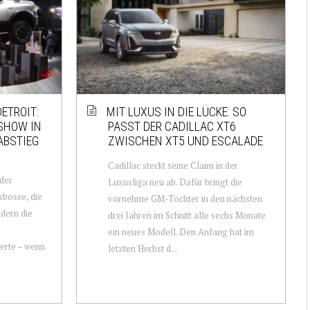
DETROIT:
MIT LUXUS IN DIE LÜCKE: SO
SHOW IN
PASST DER CADILLAC XT6
ABSTIEG
ZWISCHEN XT5 UND ESCALADE
Cadillac steckt seine Claim in der
der
Luxusliga neu ab. Dafür bringt die
bosse, die
vornehme GM-Tochter in den nächsten
dern die
drei Jahren im Schnitt alle sechs Monate
ein neues Modell. Den Anfang hat im
erte – wenn
letzten Herbst d...