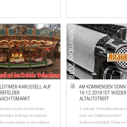
LDTIMER-KARUSSELL AUF
AM KOMMENDEN SONNT
REFELDER
16.12.2018 IST WIEDER
NACHTSMARKT.
ALTAUTOTREFF
rweise poste ich hier keine
3. Advent. Vorweihnachtsstress.
fremden Beiträge in meinem
Jetzt ein Oldtimertreffen?
ber wenn einem so ein schöner
Selbstverständlich! Denn es is