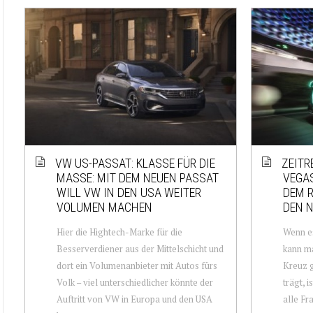
VW US-PASSAT: KLASSE FÜR DIE
ZEITR
MASSE: MIT DEM NEUEN PASSAT
VEGA
WILL VW IN DEN USA WEITER
DEM 
VOLUMEN MACHEN
DEN 
Hier die Hightech-Marke für die
Wenn es
Besserverdiener aus der Mittelschicht und
kann ma
dort ein Volumenanbieter mit Autos fürs
Kreuz g
Volk – viel unterschiedlicher könnte der
trägt, i
Auftritt von VW in Europa und den USA
alle Fr