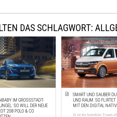
LTEN DAS SCHLAGWORT: ALLG
SMART UND SAUBER DU
BABY IM GROSSSTADT-D
UND RAUM: SO FLIRTET 
GEL: SO WILL DER NEUE P
MIT DEN DIGITAL NATI
T 208 POLO & CO V
Er ist der heimliche Traum al
TZEN