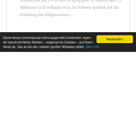
Millionen Golf verkauft, ist in der Schweiz gefühlt seit der
Gründung der Eidgenossens...
Damit dieses Internetportal ordnungsgemäß funktioniert, legen
Verstanden!
wir manchmal kleine Dateien – sogenannte Cookies – auf Ihrem
Gerät ab. Das ist bei den meisten großen Websites üblich.
Mehr Info