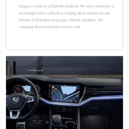
Images courtesy of Bilweb Auctions We were alerted to a
most impressive collection coming up to auction by our
friends at Klassiker magazine. Bilweb Auctions -the
company that hosted the record-setti...