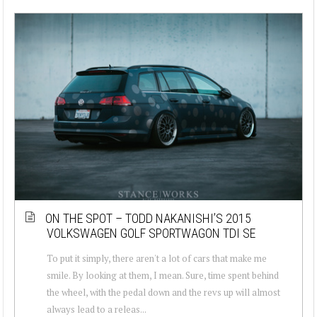
ON THE SPOT – TODD NAKANISHI’S 2015
VOLKSWAGEN GOLF SPORTWAGON TDI SE
To put it simply, there aren't a lot of cars that make me
smile. By looking at them, I mean. Sure, time spent behind
the wheel, with the pedal down and the revs up will almost
always lead to a releas...