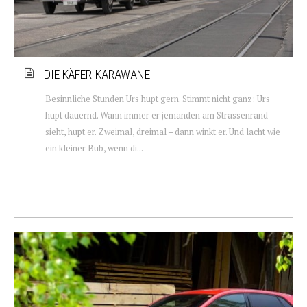
DIE KÄFER-KARAWANE
Besinnliche Stunden Urs hupt gern. Stimmt nicht ganz: Urs
hupt dauernd. Wann immer er jemanden am Strassenrand
sieht, hupt er. Zweimal, dreimal – dann winkt er. Und lacht wie
ein kleiner Bub, wenn di...