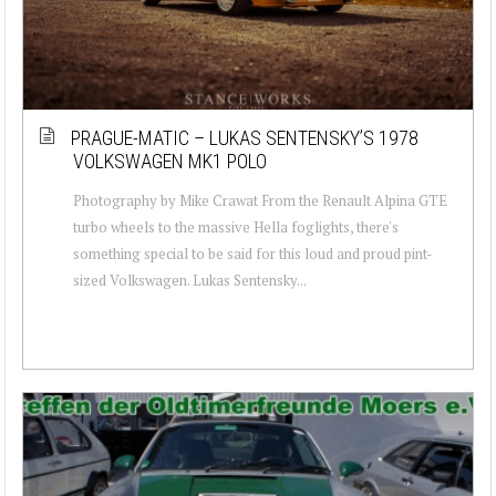
PRAGUE-MATIC – LUKAS SENTENSKY’S 1978
VOLKSWAGEN MK1 POLO
Photography by Mike Crawat From the Renault Alpina GTE
turbo wheels to the massive Hella foglights, there's
something special to be said for this loud and proud pint-
sized Volkswagen. Lukas Sentensky...