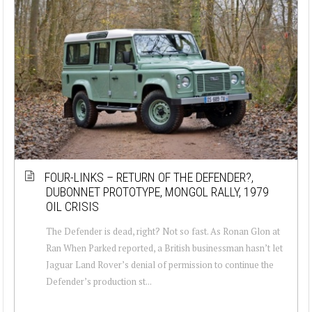
FOUR-LINKS – RETURN OF THE DEFENDER?,
DUBONNET PROTOTYPE, MONGOL RALLY, 1979
OIL CRISIS
The Defender is dead, right? Not so fast. As Ronan Glon at
Ran When Parked reported, a British businessman hasn’t let
Jaguar Land Rover’s denial of permission to continue the
Defender’s production st...