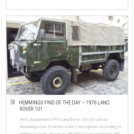
HEMMINGS FIND OF THE DAY – 1976 LAND
ROVER 101
Well-documented 1976 Land Rover 101 for sale on
Hemmings.com. From the seller’s description: According to
military records, chassis no-96100152 was supplied to 100