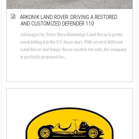
ARKONIK LAND ROVER: DRIVING A RESTORED
AND CUSTOMIZED DEFENDER 110
All images by Terry Shea/Hemmings Land Rover is pretty
much killing it in the U.S. these days. With several different
Land Rover and Range Rover models for sale, the company
is perfectly prepared for...