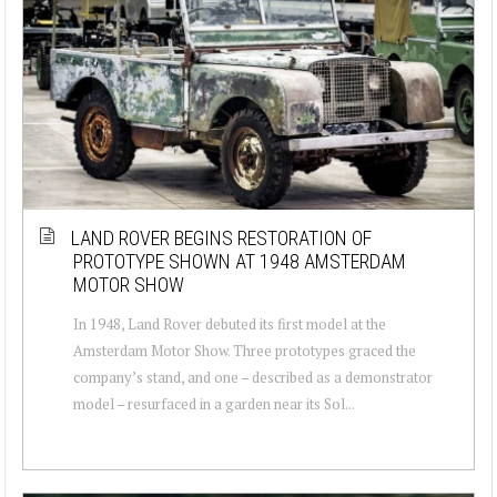
LAND ROVER BEGINS RESTORATION OF
PROTOTYPE SHOWN AT 1948 AMSTERDAM
MOTOR SHOW
In 1948, Land Rover debuted its first model at the
Amsterdam Motor Show. Three prototypes graced the
company’s stand, and one – described as a demonstrator
model – resurfaced in a garden near its Sol...