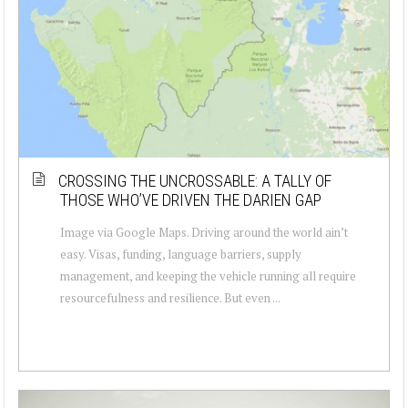
CROSSING THE UNCROSSABLE: A TALLY OF
THOSE WHO’VE DRIVEN THE DARIEN GAP
Image via Google Maps. Driving around the world ain’t
easy. Visas, funding, language barriers, supply
management, and keeping the vehicle running all require
resourcefulness and resilience. But even ...