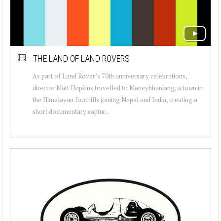
THE LAND OF LAND ROVERS
As part of Land Rover’s 70th anniversary celebrations,
director Matt Hopkins travelled to Maneybhanjang, a town in
the Himalayan foothills joining Nepal and India, creating a
short documentary captur...