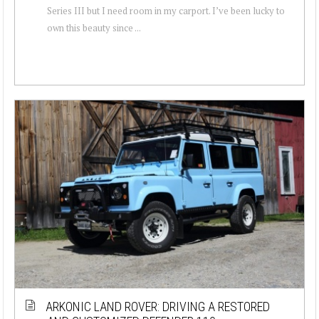
Series III but I need room in my carport. I’ve been lucky to
own this beauty since ...
ARKONIC LAND ROVER: DRIVING A RESTORED