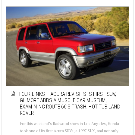
FOUR-LINKS – ACURA REVISITS IS FIRST SUV,
GILMORE ADDS A MUSCLE CAR MUSEUM,
EXAMINING ROUTE 66’S TRASH, HOT TUB LAND
ROVER
For this weekend’s Radwood show in Los Angeles, Honda
took one of its first Acura SUVs, a 1997 SLX, and not only