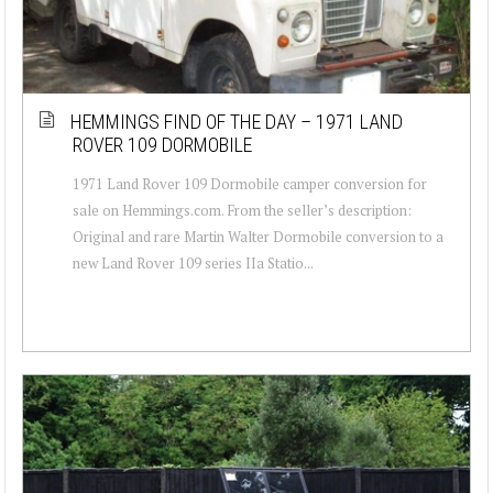
HEMMINGS FIND OF THE DAY – 1971 LAND
ROVER 109 DORMOBILE
1971 Land Rover 109 Dormobile camper conversion for
sale on Hemmings.com. From the seller’s description:
Original and rare Martin Walter Dormobile conversion to a
new Land Rover 109 series IIa Statio...