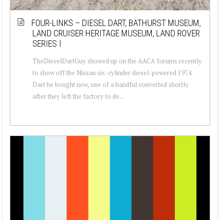
FOUR-LINKS – DIESEL DART, BATHURST MUSEUM,
LAND CRUISER HERITAGE MUSEUM, LAND ROVER
SERIES I
TheDieselDartGuy showed up on the AACA forums recently
to show off the Nissan six-cylinder diesel-powered 1974
Dart he bought new, one of a handful converted shortly
after they left the factory to de...