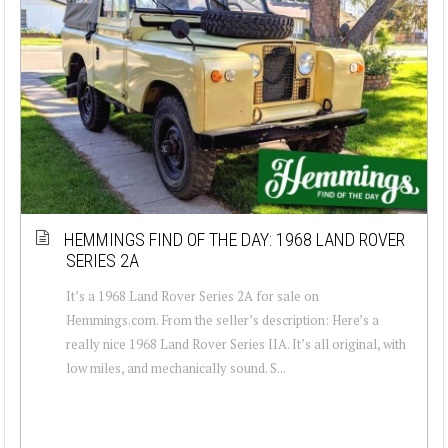
HEMMINGS FIND OF THE DAY: 1968 LAND ROVER
SERIES 2A
It’s a 1968 Land Rover Series 2A for sale on
Hemmings.com. From the seller’s description: Here’s a
really nice 1968 Land Rover Series IIA. It’s all original, with
low miles, and mechanically sound. S...