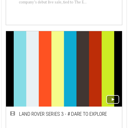
company’s debut live sale, tied to The E...
LAND ROVER SERIES 3 - # DARE TO EXPLORE