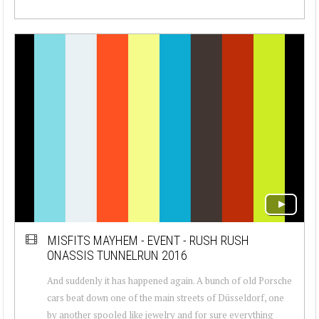
MISFITS MAYHEM - EVENT - RUSH RUSH
ONASSIS TUNNELRUN 2016
And suddenly it has happened again. A bunch of old Porsche
cars beat down one of the main streets of Düsseldorf, one
by another spooled like jewelry and for sure everything