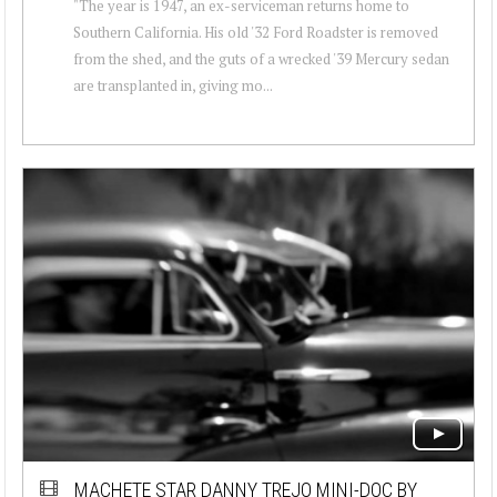
"The year is 1947, an ex-serviceman returns home to
Southern California. His old '32 Ford Roadster is removed
from the shed, and the guts of a wrecked '39 Mercury sedan
are transplanted in, giving mo...
MACHETE STAR DANNY TREJO MINI-DOC BY