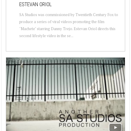
ESTEVAN ORIOL
SA Studios was commissioned by Twentieth Century Fox to
produce a series of viral videos promoting the film
"Machete" starring Danny Trejo. Estevan Oriol directs this
second lifestyle video in the se...