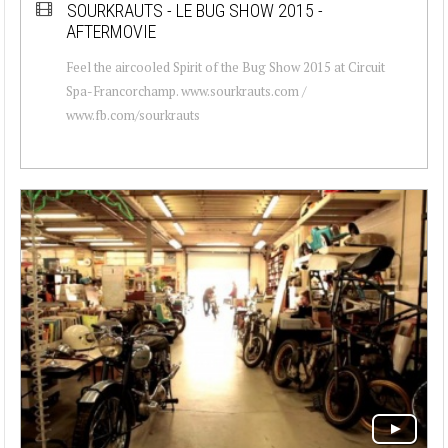
SOURKRAUTS - LE BUG SHOW 2015 -
AFTERMOVIE
Feel the aircooled Spirit of the Bug Show 2015 at Circuit
Spa-Francorchamp. www.sourkrauts.com /
www.fb.com/sourkrauts