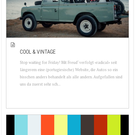
COOL & VINTAGE
Stop waiting for Friday! Mit Freud‘ verfolgt «radical» seit
längerem eine (portugiesische) Website, die Autos so ein
bisschen anders behandelt als alle andern. Aufgefallen sind
uns da zuerst sehr sch...