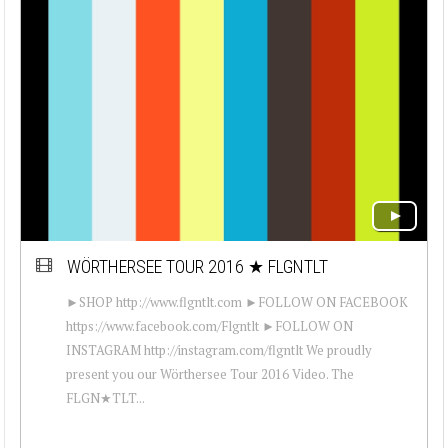
WÖRTHERSEE TOUR 2016 ★ FLGNTLT
►SHOP http://www.flgntlt.com ►FOLLOW ON FACEBOOK
https://www.facebook.com/Flgntlt ►FOLLOW ON
INSTAGRAM http://instagram.com/flgntlt We proudly
present you our Wörthersee Tour 2016 Video. The
FLGN★TLT...