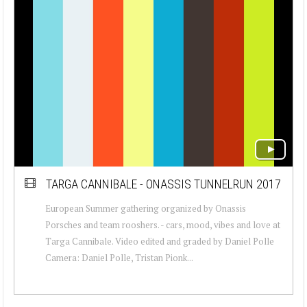
TARGA CANNIBALE - ONASSIS TUNNELRUN 2017
European Summer gathering organized by Onassis
Porsches and team rooshers. - cars, mood, vibes and love at
Targa Cannibale. Video edited and graded by Daniel Polle
Camera: Daniel Polle, Tristan Pionk...