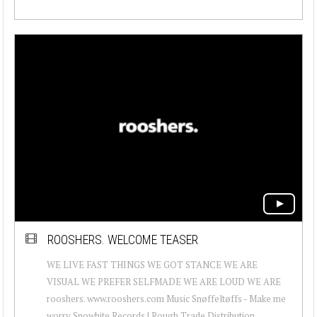
ROOSHERS. WELCOME TEASER
WE LIVE FAST THINGS WE GOT STANCE WE ARE
VISUAL WE PREFER SELFMADE WE ARE LOUD WE ARE
rooshers. www.rooshers.com Music Snøffeltøffs - Make me
worry Snowhite.Records | Rough Trade Distribution