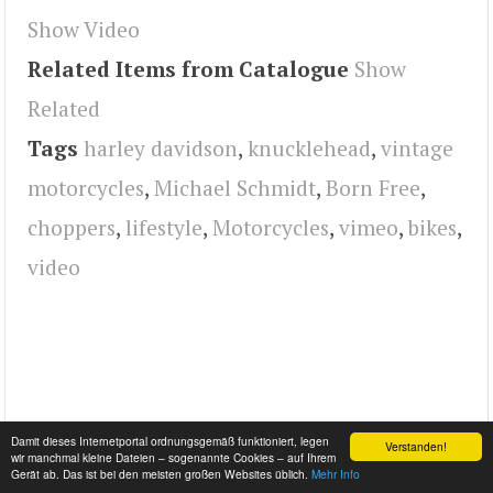
Show Video
Related Items from Catalogue
Show
Related
Tags
harley davidson
,
knucklehead
,
vintage
motorcycles
,
Michael Schmidt
,
Born Free
,
choppers
,
lifestyle
,
Motorcycles
,
vimeo
,
bikes
,
video
Damit dieses Internetportal ordnungsgemäß funktioniert, legen
Verstanden!
wir manchmal kleine Dateien – sogenannte Cookies – auf Ihrem
Gerät ab. Das ist bei den meisten großen Websites üblich.
Mehr Info