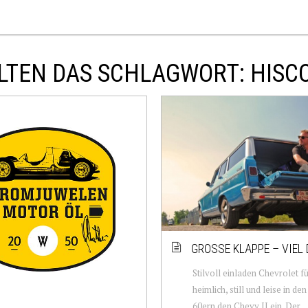
LTEN DAS SCHLAGWORT: HISC
GROSSE KLAPPE – VIEL 
Stilvoll einladen Chevrolet f
heimlich, still und leise in de
60ern den Chevy II ein. Der