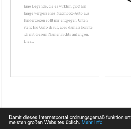
Eine Legende, die es wirklich gibt! Ein
lange vergessenes Matchbox-Auto aus
Kinderzeiten rollt mir entgegen. Unten
steht Iso Grifo drauf, aber damals konnte
ich mit diesem Namen nichts anfangen.
Dies...
Damit dieses Internetportal ordnungsgemäß funktioniert
meisten großen Websites üblich.
Mehr Info