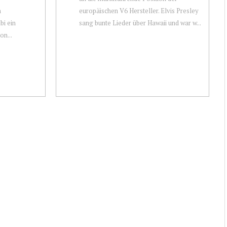
m
europäischen V6 Hersteller. Elvis Presley
bi ein
sang bunte Lieder über Hawaii und war w...
on...