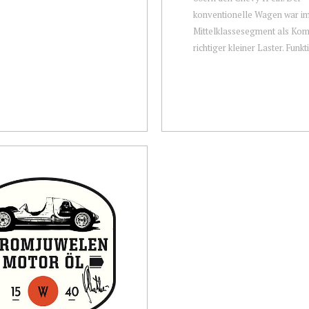
konventionelle Wagen war i
Mittelklassesegment als Kom
richtiger kleiner Laster. Funkti