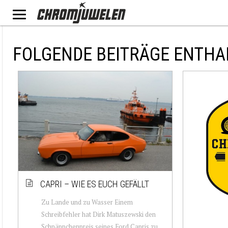
FOLGENDE BEITRÄGE ENTHA
CAPRI – WIE ES EUCH GEFÄLLT
Zu Lande und zu Wasser Einem
Schreibfehler hat Dirk Matuszewski den
Schnäppchenpreis seines Ford Capris zu