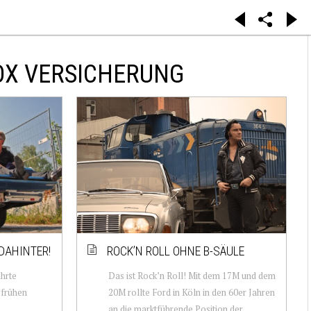
OX VERSICHERUNG
DAHINTER!
ROCK’N ROLL OHNE B-SÄULE
ührte
Das ist Rock’n Roll! Mit dem 17M und dem
n frühen
20M rollte Ford in Köln in den 60er Jahren
an die marktführende Position der