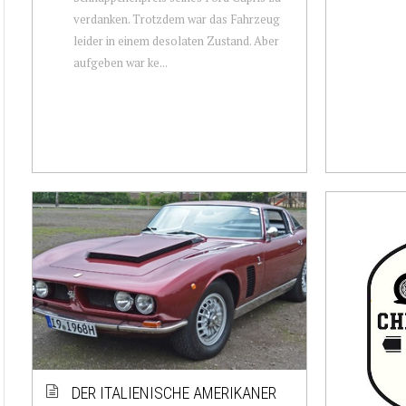
verdanken. Trotzdem war das Fahrzeug
leider in einem desolaten Zustand. Aber
aufgeben war ke...
DER ITALIENISCHE AMERIKANER