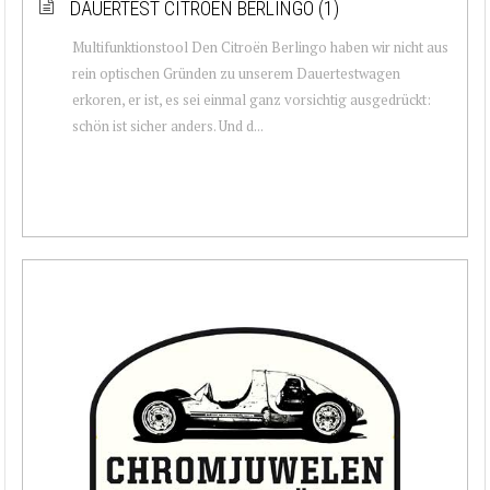
DAUERTEST CITROËN BERLINGO (1)
Multifunktionstool Den Citroën Berlingo haben wir nicht aus
rein optischen Gründen zu unserem Dauertestwagen
erkoren, er ist, es sei einmal ganz vorsichtig ausgedrückt:
schön ist sicher anders. Und d...