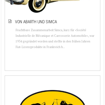
VON ABARTH UND SIMCA
Fruchtbare Zusammenarbeit Simca, kurz für «Société
Industrielle de Mécanique et Carrosserie Automobile», war
1934 gegründet worden und stellte in den frühen Jahren
Fiat-Lizenzprodukte in Frankreich h...