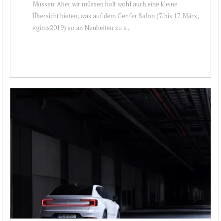
Müssen. Aber wir müssen halt wohl auch eine kleine
Übersicht bieten, was auf dem Genfer Salon (7. bis 17. März,
#gims2019) so an Neuheiten zu s...