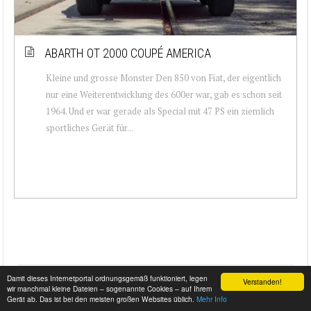
ABARTH OT 2000 COUPÉ AMERICA
Kleine und grosse Monster Den 850 von Fiat, der eigentlich
nur eine Weiterentwicklung des 600er war, gab es schon seit
1964. Und er war gerade als Special mit 47 PS ein ziemlich
sportliches Gerät für...
Damit dieses Internetportal ordnungsgemäß funktioniert, legen
Verstanden!
wir manchmal kleine Dateien – sogenannte Cookies – auf Ihrem
Gerät ab. Das ist bei den meisten großen Websites üblich.
Mehr Info