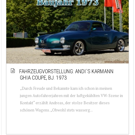
FAHRZEUGVORSTELLUNG: ANDI`S KARMANN
GHIA COUPE, BJ. 1973
„Durch Freude und Bekannte kam ich schon in meinen
jungen Autofahrerjahren mit der luftgekühlten VW-Szene in
Kontakt“ erzählt Andreas, der stolze Besitzer dieses
schönen Wagens. „Obwohl stets wasserg...