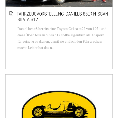
FAHRZEUGVORSTELLUNG: DANIELS 85ER NISSAN
SILVIA S12
Daniel besaß bereits eine Toyota Celica ta22 von 1971 und
diese `85er Nissan Silvia S12 sollte eigentlich als Ansporn
für seine Frau dienen, damit sie endlich den Führerschein
macht. Leider hat das n...