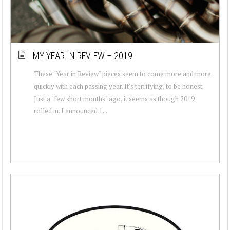
MY YEAR IN REVIEW – 2019
These "Year in Review" pieces seem to come more and more
quickly with each passing year. It's terrifying, to be honest.
Just a "few short months" ago, it seems as though 2019
rolled in. I announced 1...