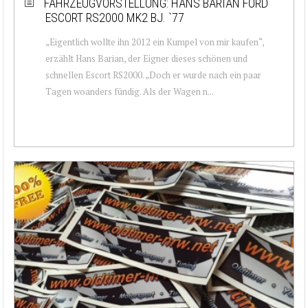
FAHRZEUGVORSTELLUNG: HANS BARIAN FORD
ESCORT RS2000 MK2 BJ. `77
„Eigentlich wollte ihn 2012 ein Kumpel von mir kaufen“,
erzählt Hans Barian, der Eigner dieses schönen und
schnellen Escort RS2000. „Doch er wurde nach ein paar
Tagen woanders fündig. Als der Wagen n...