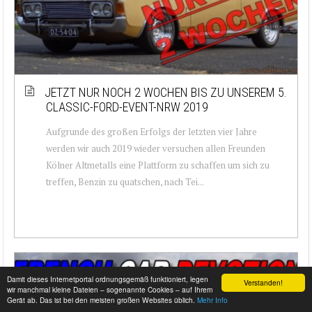
JETZT NUR NOCH 2 WOCHEN BIS ZU UNSEREM 5.
CLASSIC-FORD-EVENT-NRW 2019
Aufgrunde des großen Erfolgs der letzten vier Jahre
werden wir auch 2019 wieder versuchen allen Freunden
Kölner Altmetalls eine Plattform zu schaffen um sich zu
treffen, Benzin zu quatschen, nach Tei...
Damit dieses Internetportal ordnungsgemäß funktioniert, legen
Verstanden!
wir manchmal kleine Dateien – sogenannte Cookies – auf Ihrem
Gerät ab. Das ist bei den meisten großen Websites üblich.
Mehr Info