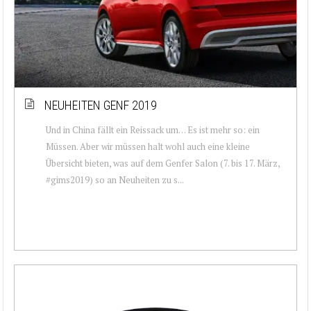
NEUHEITEN GENF 2019
Und in China fällt ein Reissack um… Es ist mehr so: ein
Müssen. Aber wir müssen halt wohl auch eine kleine
Übersicht bieten, was auf dem Genfer Salon (7. bis 17. März,
#gims2019) so an Neuheiten zu s...