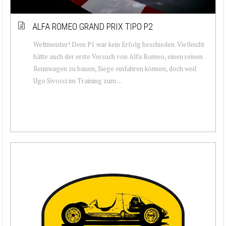
ALFA ROMEO GRAND PRIX TIPO P2
Weltmeister! Dem P1 war kein Erfolg beschieden. Vielleicht
hätte auch der erste Versuch von Alfa Romeo, einen reinen
Rennwagen zu bauen, Siege einfahren können, doch weil
Ugo Sivocci im Training zum ...