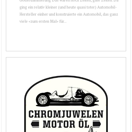
ging ein relativ kleiner (und heute quasi toter) Automobil-
Hersteller einher und konstruierte ein Automobil, das ganz
viele «zum ersten Mal» für...