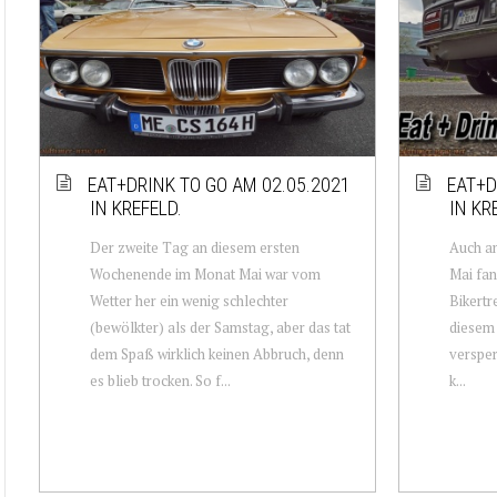
EAT+DRINK TO GO AM 02.05.2021
EAT+D
IN KREFELD.
IN KR
Der zweite Tag an diesem ersten
Auch a
Wochenende im Monat Mai war vom
Mai fan
Wetter her ein wenig schlechter
Bikertr
(bewölkter) als der Samstag, aber das tat
diesem 
dem Spaß wirklich keinen Abbruch, denn
versper
es blieb trocken. So f...
k...