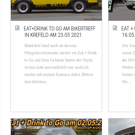
EAT+DRINK TO GO AM BIKERTREFF
EAT +
IN KREFELD AM 23.05.2021
16.05
Natürlich fand auch an diesem
Der Son
Pfingstwochenende wieder ein Eat + Drink
sonst. 
to Go auf dem Gelände hinter der Yayla
die Höl
Arena statt und natürlich war auch ich
Wetter 
wieder mit meiner Kamera dabei. Neben
Sonne 
den üblichen...
Wo...