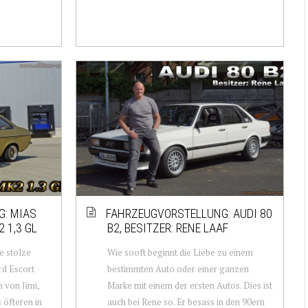
: MIAS
FAHRZEUGVORSTELLUNG: AUDI 80
 1,3 GL
B2, BESITZER: RENE LAAF
ie stolze
Wie sooft beginnt die Liebe zu einem
rd Escort
bestimmten Auto oder einer ganzen
n von Jimi,
Marke mit einem der ersten Autos. Dies ist
 öfteren in
auch bei Rene so. Er besass in den 90ern