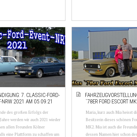
DIGUNG: 7. CLASSIC-FORD-
FAHRZEUGVORSTELLUNG
-NRW 2021 AM 05.09.21
`78ER FORD ESCORT MK2
nde des großen Erfolgs der
Maria, kurz auch Mia heisst d
 Jahre werden wir auch 2021 wieder
Besitzerin dieses schönen Fo
en allen Freunden Kölner
MK2. Mia ist auch die Freundi
lls eine Plattform zu schaffen um
dessen Namen hier schon des