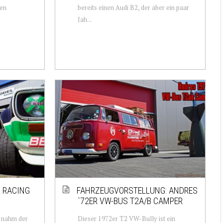
gen
bereits einen Audi B2, der aber ein paar
Jah...
L RACING
FAHRZEUGVORSTELLUNG: ANDRES
`72ER VW-BUS T2A/B CAMPER
o nahm der
Dieser 1972er T2 VW-Bully ist ein