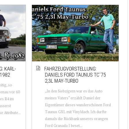
: KARL-
FAHRZEUGVORSTELLUNG:
 1982
DANIELS FORD TAUNUS TC`75
2,3L MAY-TURBO
itig, so
„In den Siebzigern war es das Auto
 genau vor 60
meines Vaters“ erzählt Daniel der
des R4 im
Eigentümer dieses wunderschönen Ford
usserst
Taunus GXL mit Vinyldach. Ich durfte
 Attribute...
damals die Rückbank unseres orangen
Ford Granada I beset...