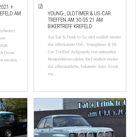
2021 +
REFELD AM
YOUNG-, OLDTIMER & US-CAR
TREFFEN AM 30.05.21 AM
BIKERTREFF KREFELD
eichnam)
Aus Eat & Drink to Go wird endlich wieder
ene
das altbekannte Old-, Youngtimer & US-
tatt.
Car Treffen! Aufgrunde von sinkenden
ock Down
Neuinfektionszahlen darf endlich wieder
en werden
das allmonatliche, bekannte Auto-Event
sta...