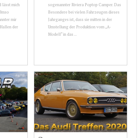
d lässt mich
sogenannter Riviera Poptop Camper. Das
 Umso
Besondere bei vielen Fahrzeugen dieses
annter mir
Jahrganges ist, dass sie mitten in der
 Hallen der
Umstellung der Produktion vom „A-
Modell“ in das ...