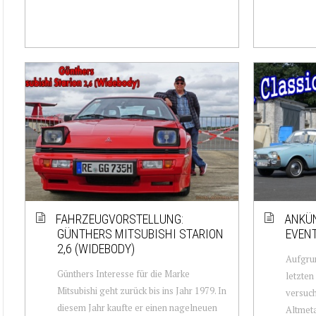
FAHRZEUGVORSTELLUNG:
ANKÜN
GÜNTHERS MITSUBISHI STARION
EVENT
2,6 (WIDEBODY)
Aufgru
Günthers Interesse für die Marke
letzten
Mitsubishi geht zurück bis ins Jahr 1979. In
versuch
diesem Jahr kaufte er einen nagelneuen
Altmeta