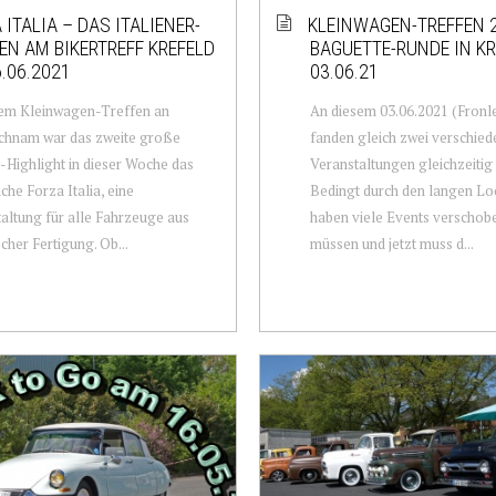
 ITALIA – DAS ITALIENER-
KLEINWAGEN-TREFFEN 
EN AM BIKERTREFF KREFELD
BAGUETTE-RUNDE IN K
.06.2021
03.06.21
em Kleinwagen-Treffen an
An diesem 03.06.2021 (Fronl
ichnam war das zweite große
fanden gleich zwei verschied
-Highlight in dieser Woche das
Veranstaltungen gleichzeitig s
iche Forza Italia, eine
Bedingt durch den langen L
altung für alle Fahrzeuge aus
haben viele Events verschob
scher Fertigung. Ob...
müssen und jetzt muss d...