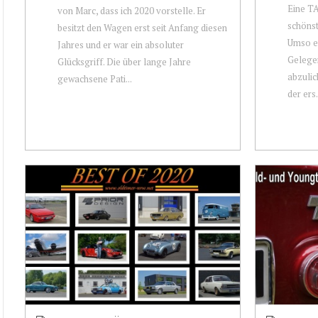
Eine TA
von Marc, dass ich 2020 vorstelle. Er
schöns
besitzt den Wagen erst seit Anfang diesen
Umso er
Jahres und er war ein absoluter
Gelegen
Glücksgriff. Die über lange Jahre
abzulic
gewachsene Pati...
der ers.