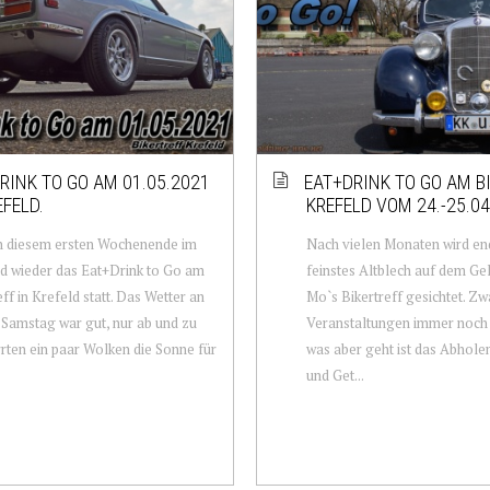
RINK TO GO AM 01.05.2021
EAT+DRINK TO GO AM B
EFELD.
KREFELD VOM 24.-25.04
n diesem ersten Wochenende im
Nach vielen Monaten wird end
d wieder das Eat+Drink to Go am
feinstes Altblech auf dem Ge
eff in Krefeld statt. Das Wetter an
Mo`s Bikertreff gesichtet. Zw
Samstag war gut, nur ab und zu
Veranstaltungen immer noch 
rten ein paar Wolken die Sonne für
was aber geht ist das Abhole
und Get...