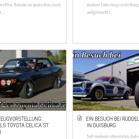
 treffen, Benzin zu quatschen, nach
meinen Fahrzeugvorstellun
...
aufgetaucht i...
EUGVORSTELLUNG:
EIN BESUCH BEI RÜDDE
LS TOYOTA CELICA ST
IN DUISBURG.
)
Seit meinem allerersten Aut