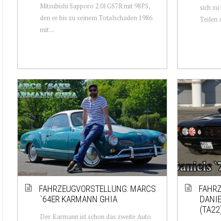
Mitsubishi Sapporo 2.0l GS7R mit 98PS,
sich zu
den er bis zu seinem Totalschaden 1986
Teilen A
mit ...
FAHRZEUGVORSTELLUNG: MARCS
FAHRZ
`64ER KARMANN GHIA
DANIE
(TA22
Der Karmann ist schon das zweite Auto