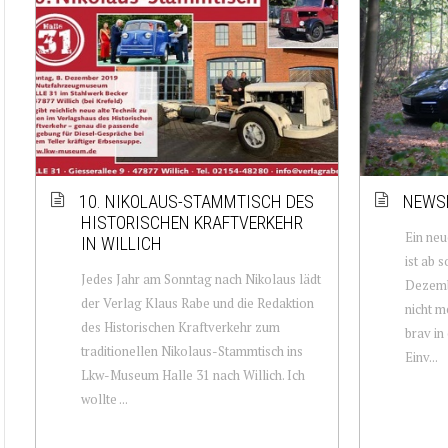
10. NIKOLAUS-STAMMTISCH DES
NEWSL
HISTORISCHEN KRAFTVERKEHR
Ein neu
IN WILLICH
ist ab 
Jedes Jahr am Sonntag nach Nikolaus lädt
Dezemb
der Verlag Klaus Rabe und die Redaktion
nicht m
des Historischen Kraftverkehr zum
brav in
traditionellen Nikolaus-Stammtisch ins
Einv...
Lkw-Museum Halle 31 nach Willich. Ich
wollte ...