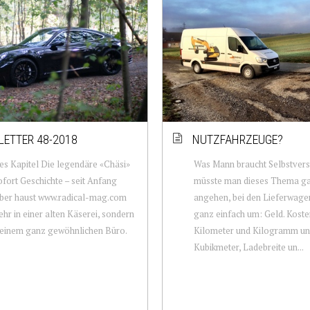
ETTER 48-2018
NUTZFAHRZEUGE?
es Kapitel Die legendäre «Chäsi»
Was Mann braucht Selbstvers
sofort Geschichte – seit Anfang
müsste man dieses Thema ga
er haust www.radical-mag.com
angehen, bei den Lieferwagen
ehr in einer alten Käserei, sondern
ganz einfach um: Geld. Koste
 einem ganz gewöhnlichen Büro.
Kilometer und Kilogramm u
Kubikmeter, Ladebreite un...