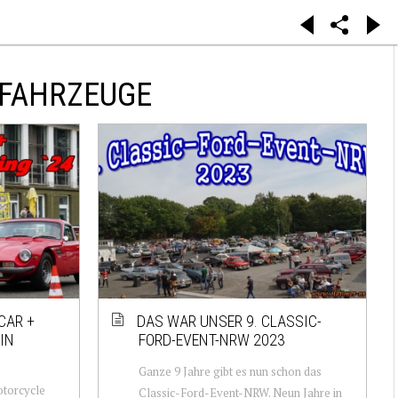
ZFAHRZEUGE
 CAR +
DAS WAR UNSER 9. CLASSIC-
IN
FORD-EVENT-NRW 2023
Ganze 9 Jahre gibt es nun schon das
otorcycle
Classic-Ford-Event-NRW. Neun Jahre in