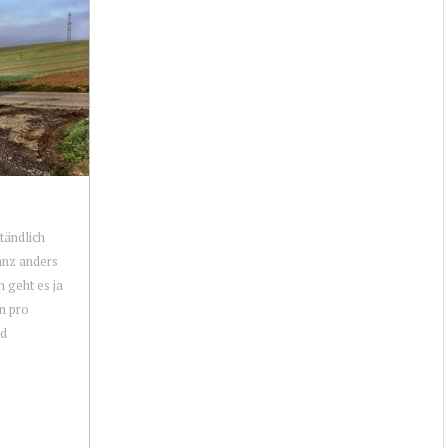
tändlich
nz anders
 geht es ja
n pro
nd