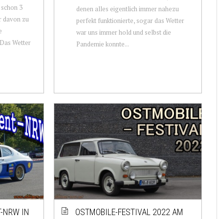
 schon 3
denen alles eigentlich immer nahezu
er davon zu
perfekt funktionierte, sogar das Wetter
e
war uns immer hold und selbst die
 Das Wetter
Pandemie konnte...
T-NRW IN
OSTMOBILE-FESTIVAL 2022 AM