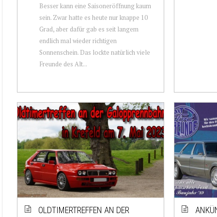
Besser kann eine Saisoneröffnung kaum
sein. Zwar hatte es heute nur knappe 10
Grad, aber dafür gab es seit langem
endlich mal wieder richtigen
Sonnenschein. Das lockte natürlich viele
Freunde des Alt...
OLDTIMERTREFFEN AN DER
ANKÜN