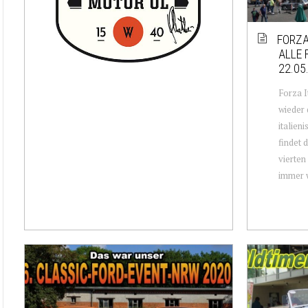
FORZA
ALLE 
22.05
Forza I
wieder 
italien
findet 
vierten
immer w