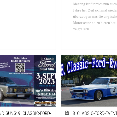
Meeting ist für mich nun auch
Jahre her. Zeit sich mal wied
überzeugen was die englisch
Motorscene so zu bieten hat.
zeigte sich ...
DIGUNG: 9. CLASSIC-FORD-
8. CLASSIC-FORD-EVEN