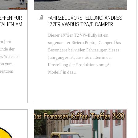
EFFEN FÜR
FAHRZEUGVORSTELLUNG: ANDRES
TALIEN AM
`72ER VW-BUS T2A/B CAMPER
Dieser 1972er T2 VW-Bully ist ein
em Jahr
sogenannter Riviera Poptop Camper. Das
eunde der
Besondere bei vielen Fahrzeugen dieses
nes Wissens
Jahrganges ist, dass sie mitten in der
hon zum
Umstellung der Produktion vom „A-
 seitdem
Modell“ in das ...