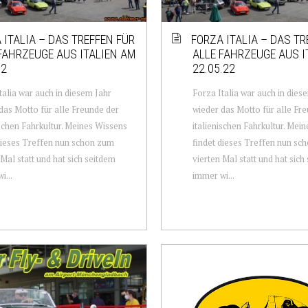
 ITALIA – DAS TREFFEN FÜR
FORZA ITALIA – DAS TR
FAHRZEUGE AUS ITALIEN AM
ALLE FAHRZEUGE AUS I
.2
22.05.22
talia war auch in diesem Jahr
Forza Italia war auch in dies
das Motto für alle Freunde der
wieder das Motto für alle Fr
ischen Fahrkultur. Meines Wissens
italienischen Fahrkultur. Mei
dieses Treffen nun schon zum
findet dieses Treffen nun sc
 Mal statt und hat sich seitdem
vierten Mal statt und hat sich
i...
immer wi...