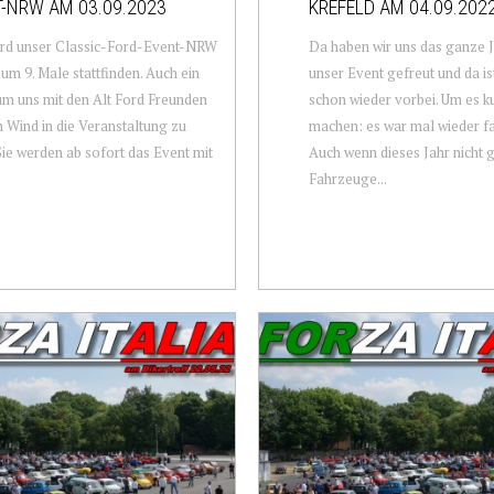
-NRW AM 03.09.2023
KREFELD AM 04.09.202
ird unser Classic-Ford-Event-NRW
Da haben wir uns das ganze J
um 9. Male stattfinden. Auch ein
unser Event gefreut und da is
m uns mit den Alt Ford Freunden
schon wieder vorbei. Um es k
n Wind in die Veranstaltung zu
machen: es war mal wieder fa
Sie werden ab sofort das Event mit
Auch wenn dieses Jahr nicht 
Fahrzeuge...