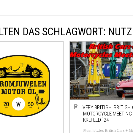
LTEN DAS SCHLAGWORT: NUT
VERY BRITISH! BRITISH
MOTORCYCLE MEETING 
KREFELD `24
Mein letztes British Cars + M