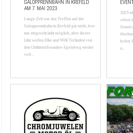
GALOPPRENNBAHN IN KREFELD
EVENT
AM 7. MAI 2023
2023 w
Lange Zeit war das Treffen auf der
schon z
Galopprennbahn in Krefeld gar nicht, bzw
Grund u
nur eingeschränkt möglich, aber dieses
frische
Jahr wollen Elke und Willi Terlinden von
holen. 
den Oldtimerfreunden-Egelsberg wieder
u...
voll ...