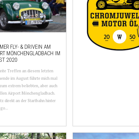
MER FLY- & DRIVEIN AM
ORT MÖNCHENGLADBACH IM
ST 2020
ite Treffen an diesem letzten
ende im August führte mich mal
zum extrem beliebten, aber auch
llen Airport Mönchengladbach.
tz direkt an der Startbahn hinter
go...