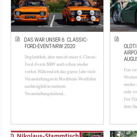
DAS WAR UNSER 6. CLASSIC-
FORD-EVENT-NRW 2020
OLDTI
AIRP
Unglaublich, aber nun ist unser 6. Classic-
AUGU
Ford-Event-NRW auch schon wieder
Das zwe
vorbei. Während ich das ganze Jahr viele
Wochen
Veranstaltungen in Nordrhein-Westfalen
wieder 
nachträglich in meinem
sehr vo
Veranstaltungskalend...
Der Pla
dem Hu