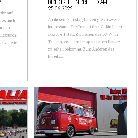
2
BIKERTREFF IN KREFELD AM
25.06.2022
ahr auf
An diesem Samstag fanden gleich zwei
t es auch
interessante Treffen auf dem Gelände am
urz zu
Bikertreff statt. Zum einen das BMW `02
ntastisch!
Treffen, von dem Ihr später noch Einiges
ganz soviele
zu sehen bekommt. Zum Anderen das
bereits...