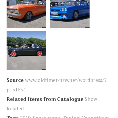
Source
www.oldtimer-nrw.net/wordpress/?
p=31634
Related Items from Catalogue
Show
Related
Tags
2019
,
Sportwagen
,
Tuning
,
Youngtimer
,