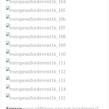
Source
www.oldtimer-nrw.net/wordpress/?