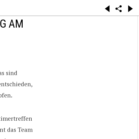
NG AM
as sind
entschieden,
pfen.
timertreffen
ant das Team