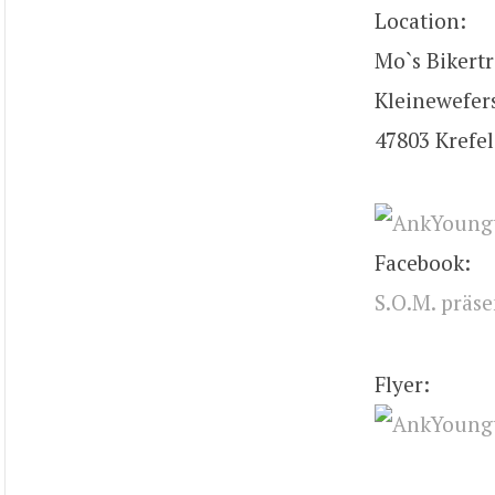
Location:
Mo`s Bikertr
Kleinewefers
47803 Krefe
Facebook:
S.O.M. präs
Flyer: