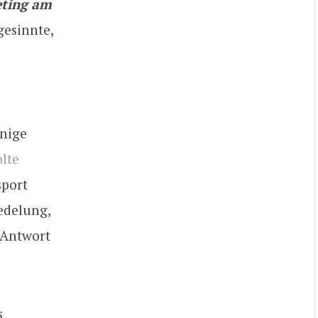
eting am
gesinnte,
inige
lte
sport
edelung,
 Antwort
s