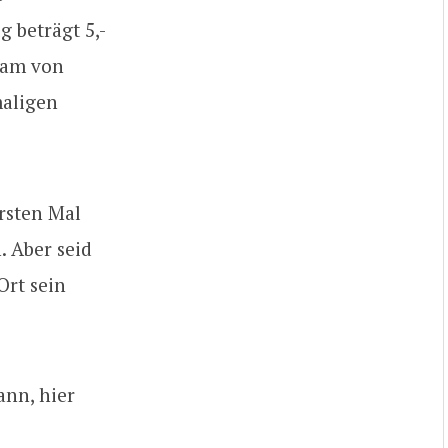
g beträgt 5,-
Team von
maligen
rsten Mal
. Aber seid
Ort sein
ann, hier