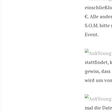
einschließli
€. Alle ande
S.O.M. bitt
Event.
stattfindet,
gewiss, dass
wird um von
mal die Date