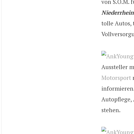
von S.O.M. 
Niederrhein
tolle Autos
Vollversorg
Aussteller m
Motorsport
m
informieren
Autopflege,
stehen.