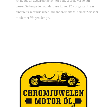
«It needs an acquired taste» Vor einiger Zeit wurde auf
diesen Seiten ja der wunderbare Rover P6 vorgestellt, ein
einerseits sehr britischer und andererseits zu seiner Zeit sehr
moderner Wagen der ge...