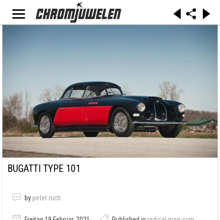
BUGATTI TYPE 101
by
peter ruch
Freitag 19 Februar, 2021
Published in
radical-mag.com