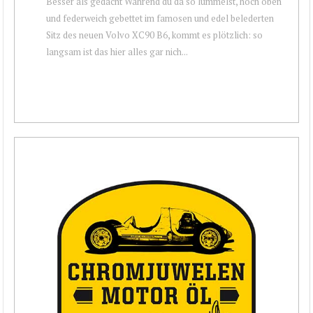
Besser als gedacht Während du da so lümmelst, hoch oben
und federweich gebettet im famosen und edel belederten
Sitz des neuen Volvo XC90 B6, kommt es plötzlich: so
langsam ist das hier alles gar nich...