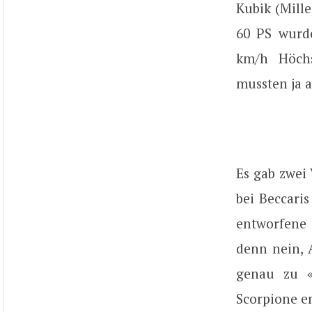
Kubik (Mill
60 PS wurde
km/h Höchs
mussten ja 
Es gab zwei
bei Beccaris
entworfene
denn nein, 
genau zu «
Scorpione en