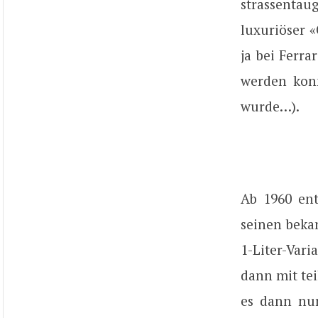
strassentau
luxuriöser «
ja bei Ferra
werden konn
wurde…).
Ab 1960 ent
seinen beka
1-Liter-Vari
dann mit tei
es dann nur