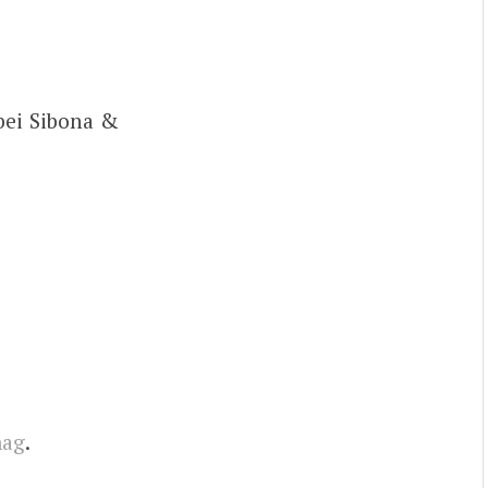
bei Sibona &
mag
.