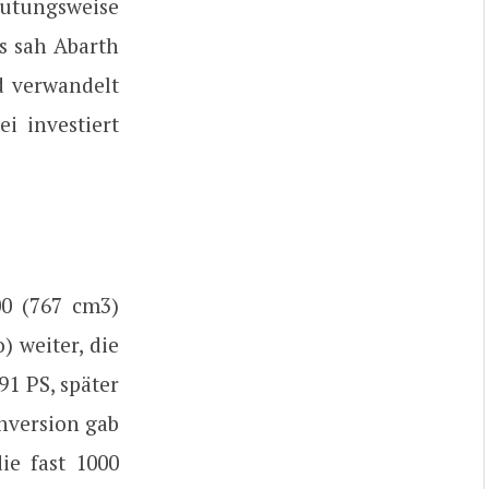
eutungsweise
as sah Abarth
ld verwandelt
i investiert
00 (767 cm3)
 weiter, die
91 PS, später
enversion gab
ie fast 1000