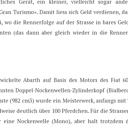
gliches Gerät, ein kleiner, vielleicht sogar and
Gran Turismo». Damit liess sich Geld verdienen, d
ri, wo die Rennerfolge auf der Strasse in bares Ge
ten (das dann aber gleich wieder in die Rennere
wickelte Abarth auf Basis des Motors des Fiat 6
nnten Doppel-Nockenwellen-Zylinderkopf (Bialbero)
ante (982 cm3) wurde ein Meisterwerk, anfangs mit 
lweise deutlich über 100 Pferdchen. Für die Strass
 eine Nockenwelle (Mono), aber halt trotzdem d