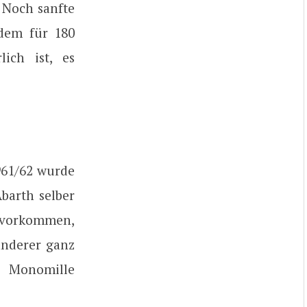
 Noch sanfte
zdem für 180
ich ist, es
961/62 wurde
Abarth selber
 vorkommen,
anderer ganz
e Monomille