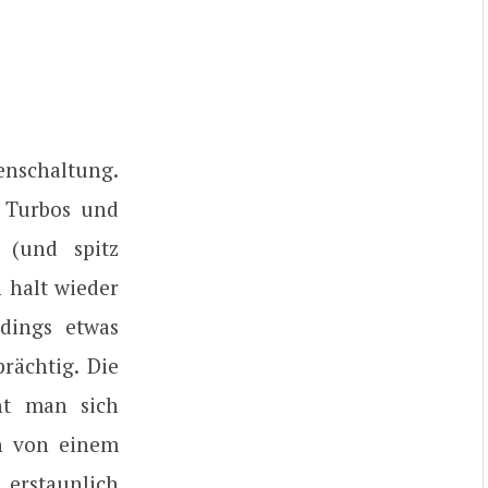
enschaltung.
 Turbos und
 (und spitz
 halt wieder
rdings etwas
prächtig. Die
nt man sich
ch von einem
erstaunlich