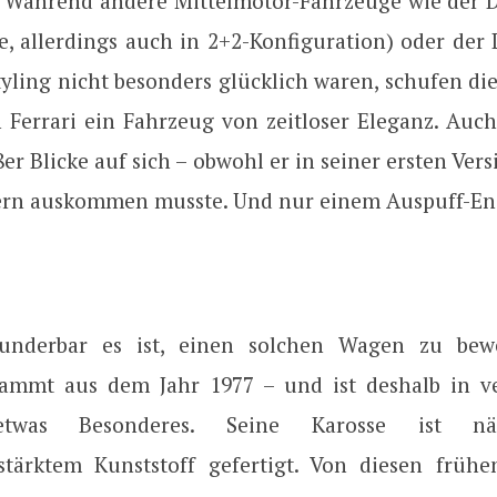
: Während andere Mittelmotor-Fahrzeuge wie der 
e, allerdings auch in 2+2-Konfiguration) oder der
yling nicht besonders glücklich waren, schufen di
 Ferrari ein Fahrzeug von zeitloser Eleganz. Auc
8er Blicke auf sich – obwohl er in seiner ersten Ver
ern auskommen musste. Und nur einem Auspuff-En
underbar es ist, einen solchen Wagen zu bew
ammt aus dem Jahr 1977 – und ist deshalb in v
etwas Besonderes. Seine Karosse ist n
rstärktem Kunststoff gefertigt. Von diesen frühe