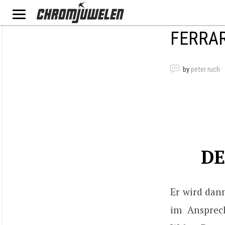
FERRAR
by
peter ruch
DE
Er wird dann
im Ansprech