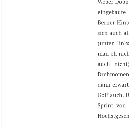
Weber-Doppe
eingebaute 
Berner Hint
sich auch a
(unten link
man eh nich
auch nicht
Drehmoment 
dann erwarte
Golf auch. 
Sprint von 
Höchstgesch