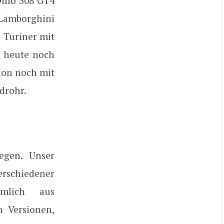
Dino 308 GT4
 Lamborghini
e Turiner mit
h heute noch
sion noch mit
drohr.
egen. Unser
erschiedener
ämlich aus
n Versionen,