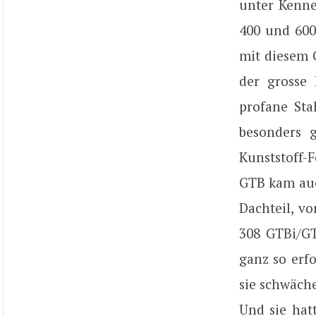
unter Kenne
400 und 600
mit diesem 
der grosse
profane Sta
besonders 
Kunststoff-F
GTB kam auc
Dachteil, v
308 GTBi/GT
ganz so erf
sie schwäche
Und sie hat