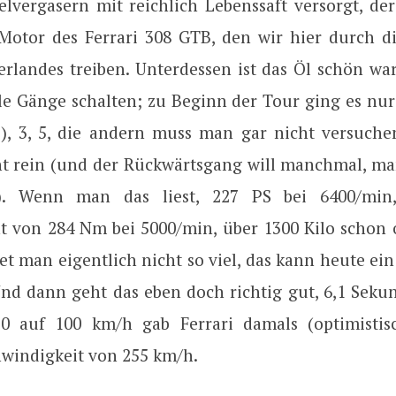
lvergasern mit reichlich Lebenssaft versorgt, der
Motor des Ferrari 308 GTB, den wir hier durch d
erlandes treiben. Unterdessen ist das Öl schön war
lle Gänge schalten; zu Beginn der Tour ging es nur
s), 3, 5, die andern muss man gar nicht versuchen
t rein (und der Rückwärtsgang will manchmal, m
). Wenn man das liest, 227 PS bei 6400/min
von 284 Nm bei 5000/min, über 1300 Kilo schon 
t man eigentlich nicht so viel, das kann heute ei
Und dann geht das eben doch richtig gut, 6,1 Seku
0 auf 100 km/h gab Ferrari damals (optimistis
windigkeit von 255 km/h.