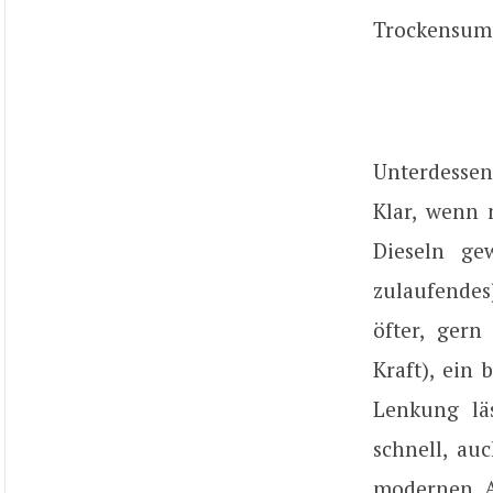
Trockensum
Unterdessen
Klar, wenn
Dieseln ge
zulaufendes
öfter, gern
Kraft), ein 
Lenkung lä
schnell, au
modernen A