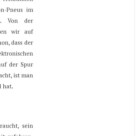
on-Pneus im
rn. Von der
ben wir auf
on, dass der
ektronischen
auf der Spur
cht, ist man
 hat.
raucht, sein