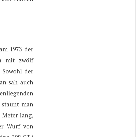
kam 1973 der
h mit zwölf
. Sowohl der
man sah auch
enliegenden
e staunt man
 Meter lang,
er Wurf von