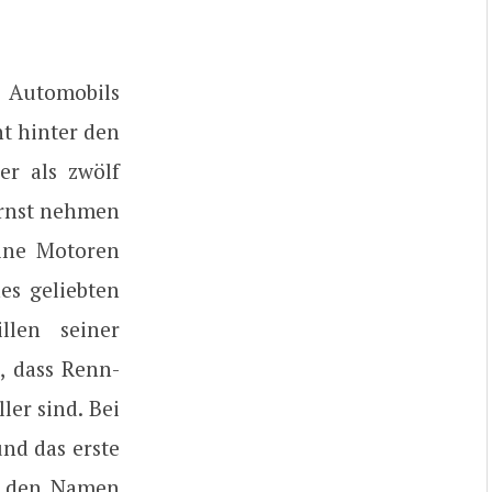
 Automobils
ht hinter den
r als zwölf
ernst nehmen
eine Motoren
es geliebten
len seiner
, dass Renn-
er sind. Bei
und das erste
h den Namen