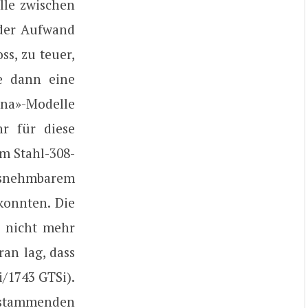
lle zwischen
 der Aufwand
s, zu teuer,
e dann eine
ina»-Modelle
r für diese
em Stahl-308-
ausnehmbarem
konnten. Die
n nicht mehr
an lag, dass
i/1743 GTSi).
t stammenden