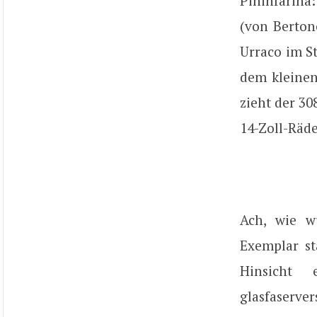
Pininfarina
(von Berton
Urraco im St
dem kleinen
zieht der 30
14-Zoll-Räd
Ach, wie w
Exemplar st
Hinsicht 
glasfaserve