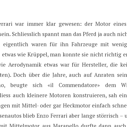
errari war immer klar gewesen: der Motor eines
ein. Schliesslich spannt man das Pferd ja auch nic
 eigentlich waren für ihn Fahrzeuge mit wenige
o etwas wie Krüppel, man konnte sie nicht richtig 
ie Aerodynamik etwas war für Hersteller, die k
en). Doch über die Jahre, auch auf Anraten sein
no, beugte sich «il Commendatore» dem Wil
 liess auch kleinere Motoren konstruieren, sah ein
gen mit Mittel- oder gar Heckmotor einfach schnell
senautos blieb Enzo Ferrari aber lange störrisch – 
 mit Mittelmotor aus Maranello durfte dann auc