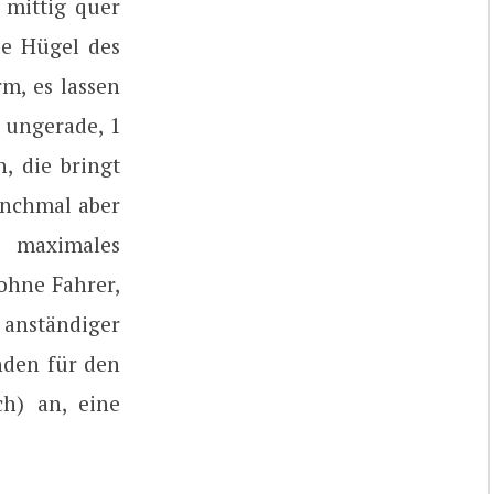
 mittig quer
ie Hügel des
m, es lassen
 ungerade, 1
, die bringt
anchmal aber
, maximales
ohne Fahrer,
n anständiger
nden für den
ch) an, eine