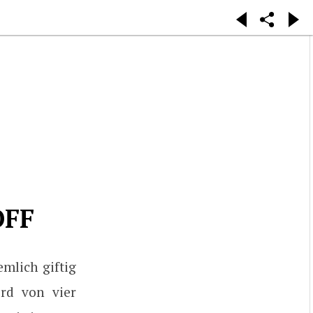
OFF
emlich giftig
ird von vier