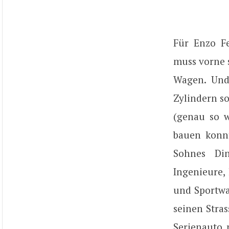
Für Enzo F
muss vorne s
Wagen. Und
Zylindern s
(genau so w
bauen konnt
Sohnes Di
Ingenieure,
und Sportwa
seinen Stras
Serienauto