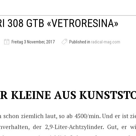
I 308 GTB «VETRORESINA»
Freitag 3 November, 2017
Published in
radical-mag.com
R KLEINE AUS KUNSTST
 schon ziemlich laut, so ab 4500/min. Und er ist zi
verhalten, der 2,9-Liter-Achtzylinder. Gut, er w