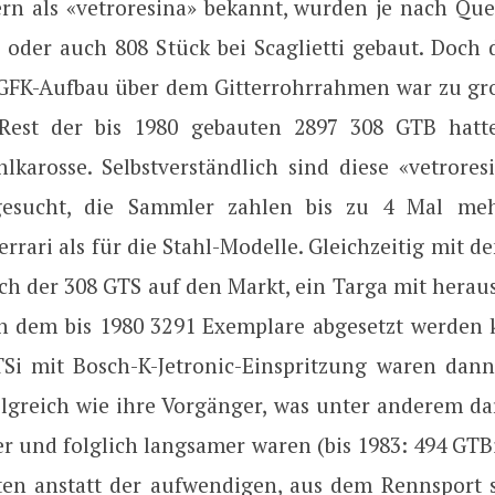
rn als «vetroresina» bekannt, wurden je nach Que
 oder auch 808 Stück bei Scaglietti gebaut. Doch
GFK-Aufbau über dem Gitterrohrrahmen war zu gros
 Rest der bis 1980 gebauten 2897 308 GTB hatt
hlkarosse. Selbstverständlich sind diese «vetrores
gesucht, die Sammler zahlen bis zu 4 Mal meh
errari als für die Stahl-Modelle. Gleichzeitig mit d
h der 308 GTS auf den Markt, ein Targa mit her
on dem bis 1980 3291 Exemplare abgesetzt werden 
Si mit Bosch-K-Jetronic-Einspritzung waren dan
olgreich wie ihre Vorgänger, was unter anderem dar
r und folglich langsamer waren (bis 1983: 494 GTB
ten anstatt der aufwendigen, aus dem Rennspor