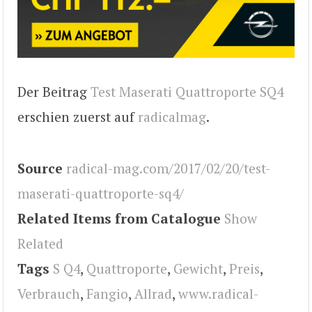
Der Beitrag
Test Maserati Quattroporte SQ4
erschien zuerst auf
radicalmag
.
Source
radical-mag.com/2017/02/20/test-
maserati-quattroporte-sq4/
Related Items from Catalogue
Show
Related
Tags
S Q4
,
Quattroporte
,
Gewicht
,
Preis
,
Verbrauch
,
Fangio
,
Allrad
,
www.radical-