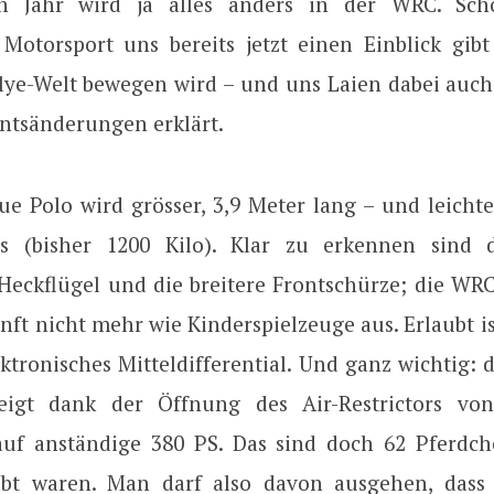
n Jahr wird ja alles anders in der WRC. Schö
Motorsport uns bereits jetzt einen Einblick gibt
llye-Welt bewegen wird – und uns Laien dabei auch
ntsänderungen erklärt.
ue Polo wird grösser, 3,9 Meter lang – und leicht
es (bisher 1200 Kilo). Klar zu erkennen sind d
Heckflügel und die breitere Frontschürze; die WR
nft nicht mehr wie Kinderspielzeuge aus. Erlaubt i
ktronisches Mitteldifferential. Und ganz wichtig:
teigt dank der Öffnung des Air-Restrictors vo
auf anständige 380 PS. Das sind doch 62 Pferdc
aubt waren. Man darf also davon ausgehen, dass