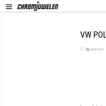
VW PO
by
peter ruch