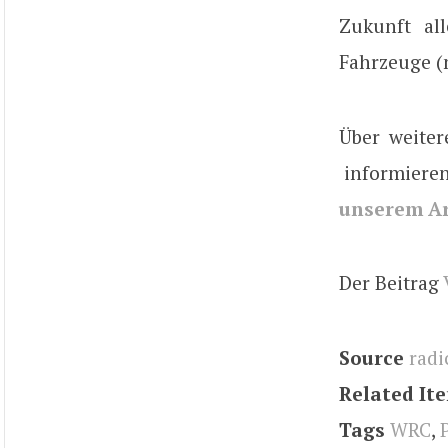
Zukunft al
Fahrzeuge (n
Über weiter
informieren
unserem Ar
Der Beitrag
Source
radi
Related It
Tags
WRC
,