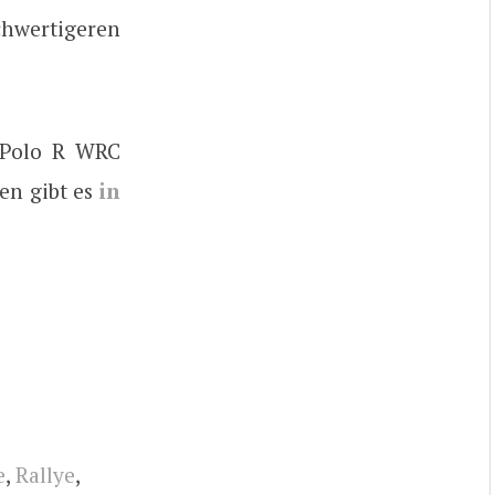
hwertigeren
s Polo R WRC
en gibt es
in
e
,
Rallye
,