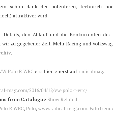
lein schon dank der potenteren, technisch hoc
och) attraktiver wird.
e Details, den Ablauf und die Konkurrenten de
 wir zu gegebener Zeit. Mehr Racing und Volkswag
chiv
.
VW Polo R WRC
erschien zuerst auf
radicalmag
.
cal-mag.com/2016/04/12/vw-polo-r-wrc/
ems from Catalogue
Show Related
Polo R WRC
,
Polo
,
www.radical-mag.com
,
Fahrfreud