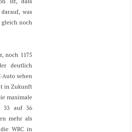
n ist, dass
 darauf, was
 gleich noch
er, noch 1175
er deutlich
C-Auto sehen
st in Zukunft
 die maximale
n 33 auf 36
hen mehr als
 die WRC in