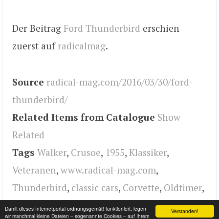
Der Beitrag
Ford Thunderbird
erschien
zuerst auf
radicalmag
.
Source
radical-mag.com/2016/03/30/ford-
thunderbird/
Related Items from Catalogue
Show
Related
Tags
Walker
,
Crusoe
,
1955
,
Klassiker
,
Veteranen
,
www.radical-mag.com
,
Thunderbird
,
classic cars
,
Corvette
,
Oldtimer
,
radical
,
Ford
Damit dieses Internetportal ordnungsgemäß funktioniert, legen
Verstanden!
wir manchmal kleine Dateien – sogenannte Cookies – auf Ihrem