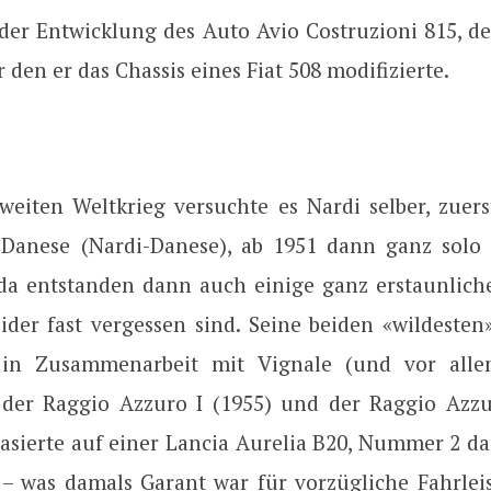
 der Entwicklung des Auto Avio Costruzioni 815, de
r den er das Chassis eines Fiat 508 modifizierte.
eiten Weltkrieg versuchte es Nardi selber, zue
Danese (Nardi-Danese), ab 1951 dann ganz solo
d da entstanden dann auch einige ganz erstaunlich
eider fast vergessen sind. Seine beiden «wildesten
 in Zusammenarbeit mit Vignale (und vor alle
, der Raggio Azzuro I (1955) und der Raggio Azzur
sierte auf einer Lancia Aurelia B20, Nummer 2 da
 – was damals Garant war für vorzügliche Fahrle