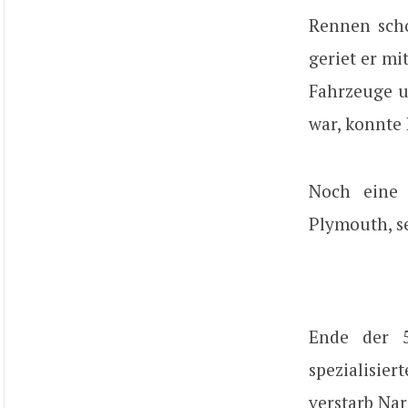
Rennen sch
geriet er m
Fahrzeuge u
war, konnte
Noch eine 
Plymouth, se
Ende der 5
spezialisie
verstarb Nar