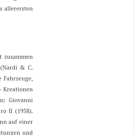
s allerersten
rst zusammen
 (Nardi & C.
e Fahrzeuge,
» Kreationen
m: Giovanni
o II (1958).
nn auf einer
istungen und