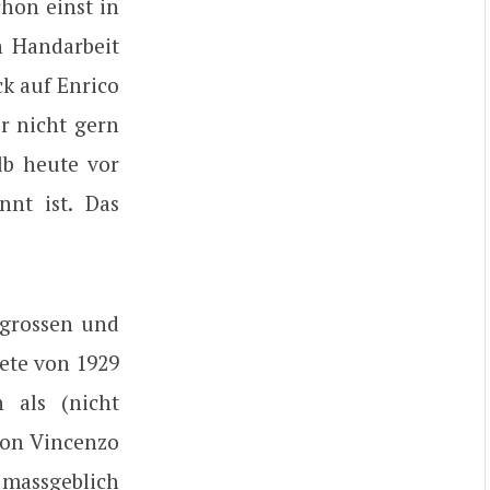
chon einst in
n Handarbeit
ck auf Enrico
er nicht gern
lb heute vor
nt ist. Das
 grossen und
tete von 1929
n als (nicht
 von Vincenzo
 massgeblich