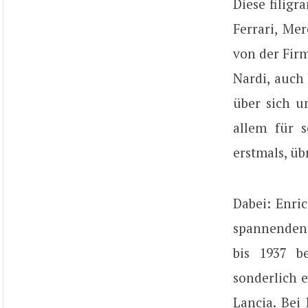
Diese filigr
Ferrari, Me
von der Firm
Nardi, auch 
über sich u
allem für 
erstmals, üb
Dabei: Enri
spannenden F
bis 1937 be
sonderlich e
Lancia. Bei