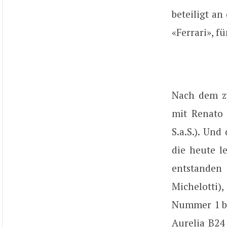
beteiligt an
«Ferrari», fü
Nach dem zw
mit Renato 
S.a.S.). Un
die heute l
entstanden
Michelotti)
Nummer 1 ba
Aurelia B24