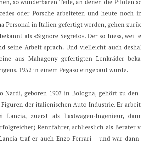
anen, so wunderbaren Teile, an denen die Piloten s
rcedes oder Porsche arbeiteten und heute noch i
a Personal in Italien gefertigt werden, gehen zurü
bekannt als «Signore Segreto». Der so hiess, weil 
nd seine Arbeit sprach. Und vielleicht auch desha
seine aus Mahagony gefertigten Lenkräder bekan
rigens, 1952 in einem Pegaso eingebaut wurde.
co Nardi, geboren 1907 in Bologna, gehört zu den
iguren der italienischen Auto-Industrie. Er arbei
i Lancia, zuerst als Lastwagen-Ingenieur, dan
rfolgreicher) Rennfahrer, schliesslich als Berater
 Lancia traf er auch Enzo Ferrari – und war dann