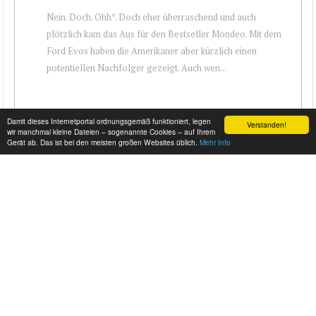
Nein. Doch. Ohh*. Doch eher überraschend und auch
plötzlich kam das Aus für den Bestseller Mondeo. Mit dem
Ford Evos haben die Amerikaner aber kürzlich einen
potentiellen Nachfolger gezeigt. Auch wen...
Damit dieses Internetportal ordnungsgemäß funktioniert, legen
Verstanden!
wir manchmal kleine Dateien – sogenannte Cookies – auf Ihrem
Gerät ab. Das ist bei den meisten großen Websites üblich.
Mehr Info