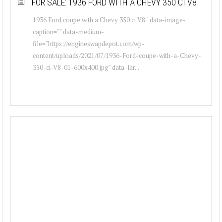
FOR SALE: 1936 FORD WITH A CHEVY 350 CI V8
1936 Ford coupe with a Chevy 350 ci V8 " data-image-
caption="" data-medium-
file="https://engineswapdepot.com/wp-
content/uploads/2021/07/1936-Ford-coupe-with-a-Chevy-
350-ci-V8-01-600x400.jpg" data-lar...