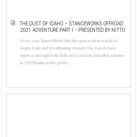
THE DUST OF IDAHO – STANCEWORKS OFFROAD
2021 ADVENTURE PART I – PRESENTED BY NITTO
Every year, StanceWorks hits the open road in search of
empty trails and breathtaking scenery. Our travels have
taken us through both Utah and Colorado, but after a hiatus
in 2020 thanks to the globa...