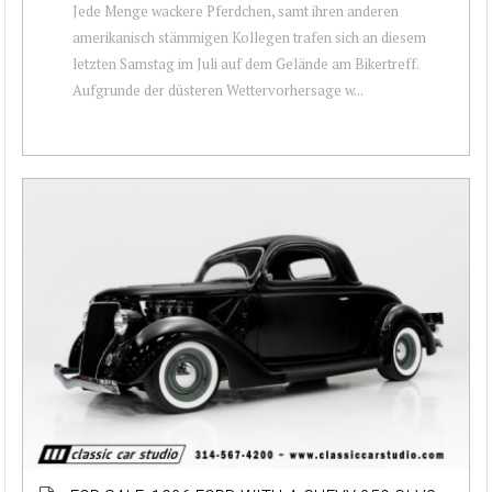
Jede Menge wackere Pferdchen, samt ihren anderen
amerikanisch stämmigen Kollegen trafen sich an diesem
letzten Samstag im Juli auf dem Gelände am Bikertreff.
Aufgrunde der düsteren Wettervorhersage w...