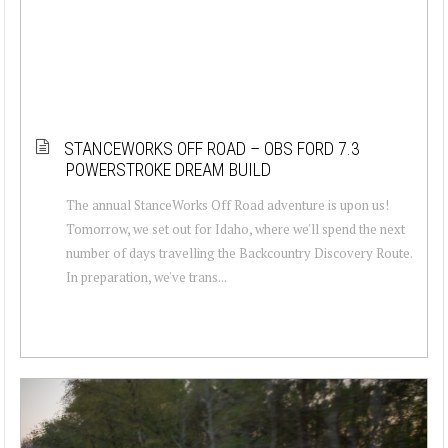
STANCEWORKS OFF ROAD – OBS FORD 7.3
POWERSTROKE DREAM BUILD
The annual StanceWorks Off Road adventure is upon us!
Tomorrow, we set out for Idaho, where we'll spend the next
number of days travelling the Backcountry Discovery Route.
In preparation, we've trans...