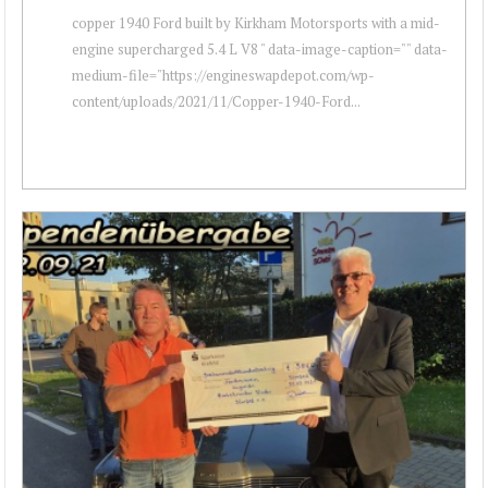
copper 1940 Ford built by Kirkham Motorsports with a mid-
engine supercharged 5.4 L V8 " data-image-caption="" data-
medium-file="https://engineswapdepot.com/wp-
content/uploads/2021/11/Copper-1940-Ford...