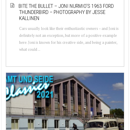
BITE THE BULLET – JONI NURMIO’S 1963 FORD
THUNDERBIRD – PHOTOGRAPHY BY JESSE
KALLINEN
Cars usually look like their enthustiastic owners – and Joni is
definitely not an exception, but more of a positive example
here. Joni is known for his creative side, and being a painter,
what could ...