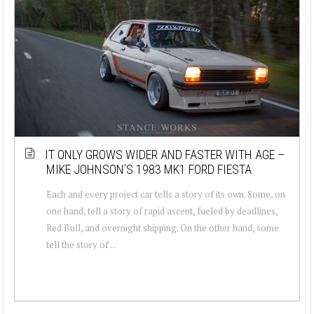
IT ONLY GROWS WIDER AND FASTER WITH AGE –
MIKE JOHNSON’S 1983 MK1 FORD FIESTA
Each and every project car tells a story of its own. Some, on
one hand, tell a story of rapid ascent, fueled by deadlines,
Red Bull, and overnight shipping. On the other hand, some
tell the story of ...