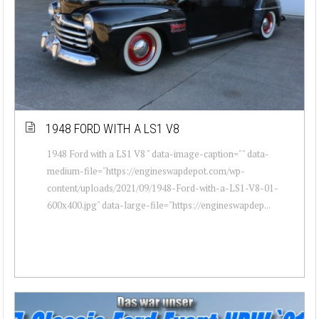
1948 FORD WITH A LS1 V8
1948 Ford with a LS1 V8 " data-image-caption="" data-
medium-file="https://engineswapdepot.com/wp-
content/uploads/2021/09/1948-Ford-with-a-LS1-V8-01-
600x400.jpg" data-large-file="https://engineswapdep...