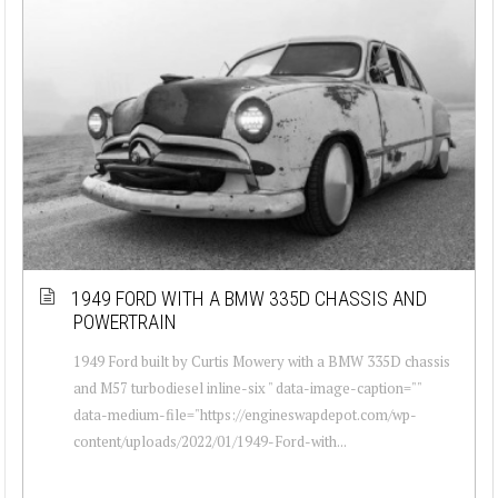
1949 FORD WITH A BMW 335D CHASSIS AND
POWERTRAIN
1949 Ford built by Curtis Mowery with a BMW 335D chassis
and M57 turbodiesel inline-six " data-image-caption=""
data-medium-file="https://engineswapdepot.com/wp-
content/uploads/2022/01/1949-Ford-with...