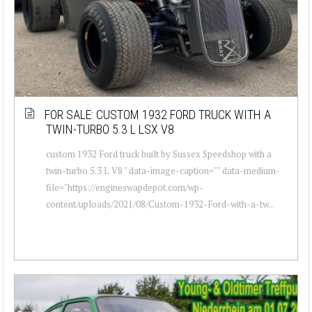
FOR SALE: CUSTOM 1932 FORD TRUCK WITH A
TWIN-TURBO 5.3 L LSX V8
custom 1932 Ford truck built by Sussex Speedshop with a
twin-turbo 5.3 L V8 " data-image-caption="" data-medium-
file="https://engineswapdepot.com/wp-
content/uploads/2021/08/Custom-1932-Ford-with-a-tw...