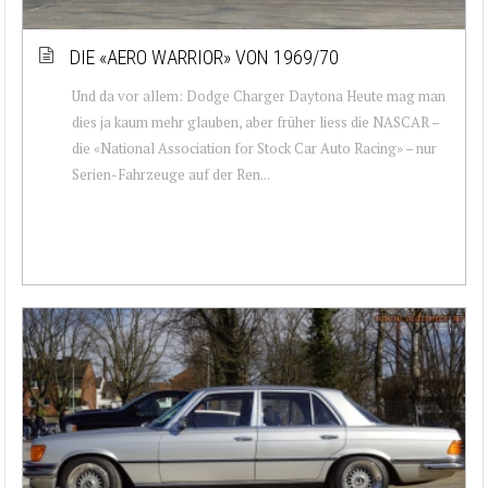
DIE «AERO WARRIOR» VON 1969/70
Und da vor allem: Dodge Charger Daytona Heute mag man
dies ja kaum mehr glauben, aber früher liess die NASCAR –
die «National Association for Stock Car Auto Racing» – nur
Serien-Fahrzeuge auf der Ren...