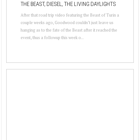
THE BEAST, DIESEL, THE LIVING DAYLIGHTS
After that road trip video featuring the Beast of Turin a
couple weeks ago, Goodwood couldn’t just leave us
hanging as to the fate of the Beast after it reached the
event, thus a followup this week o...