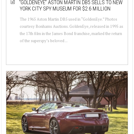
“GOLDENEYE” ASTON MARTIN DB5 SELLS TO NEW
YORK CITY SPY MUSEUM FOR $2.6 MILLION
The 1965 Aston Martin DB5 used in “GoldenEye.” Photos
courtesy Bonhams Auctions. GoldenEye, released in 1995 as
the 17th film in the James Bond franchise, marked the return
of the superspy’s beloved ...