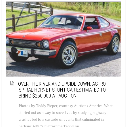
OVER THE RIVER AND UPSIDE DOWN: ASTRO-
SPIRAL HORNET STUNT CAR ESTIMATED TO
BRING $250,000 AT AUCTION
Photos by Teddy Pieper, courtesy Auctions America. What
started out as a way to save lives by studying highway
crashes led to a cascade of events that culminated in
perhaps AMC’s biggest marketing op...