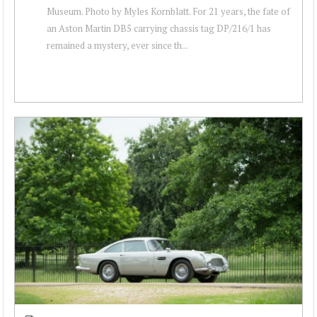
Museum. Photo by Myles Kornblatt. For 21 years, the fate of
an Aston Martin DB5 carrying chassis tag DP/216/1 has
remained a mystery, ever since th...