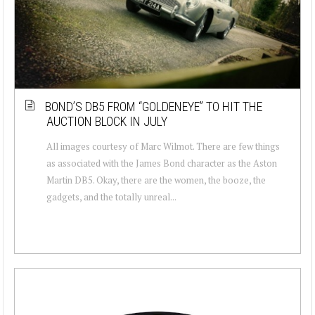
BOND’S DB5 FROM “GOLDENEYE” TO HIT THE
AUCTION BLOCK IN JULY
All images courtesy of Marc Wilmot. There are few things
as associated with the James Bond character as the Aston
Martin DB5. Okay, there are the women, the booze, the
gadgets, and the totally unreal...