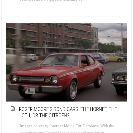
ROGER MOORE’S BOND CARS: THE HORNET, THE
LOTII, OR THE CITROEN?
Images courtesy Internet Movie Car Database. With the
news that actor Roger Moore died earlier today in