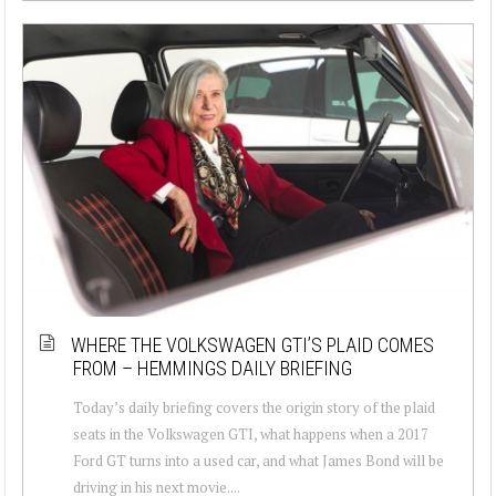
WHERE THE VOLKSWAGEN GTI’S PLAID COMES
FROM – HEMMINGS DAILY BRIEFING
Today’s daily briefing covers the origin story of the plaid
seats in the Volkswagen GTI, what happens when a 2017
Ford GT turns into a used car, and what James Bond will be
driving in his next movie....