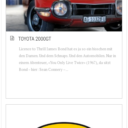
TOYOTA 2000GT
Licence to Thrill James Bond hat es ja so ein bisschen mit
den Damen. Und dem Schnaps. Und den Automobilen. Nur in
einem Abenteuer, «You Only Live Twice» (1967), da sitzt
Bond – hier: Sean Connery – ...