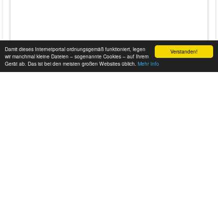
Damit dieses Internetportal ordnungsgemäß funktioniert, legen
Verstanden!
wir manchmal kleine Dateien – sogenannte Cookies – auf Ihrem
Gerät ab. Das ist bei den meisten großen Websites üblich.
Mehr Info
ENGINE SWAP: LADA // RB26DETT (NISSAN