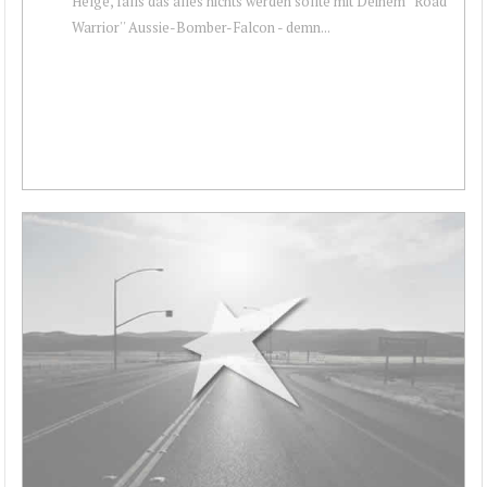
Helge, falls das alles nichts werden sollte mit Deinem ''Road
Warrior'' Aussie-Bomber-Falcon - demn...