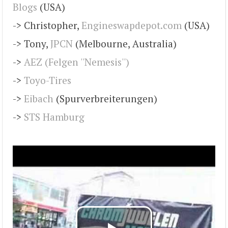
Blogs
(USA)
-> Christopher,
Engineswapdepot.com
(USA)
-> Tony,
JPCN
(Melbourne, Australia)
->
AEZ (Felgen ''Nemesis'')
->
Toyo-Tires
->
Eibach
(Spurverbreiterungen)
->
STS Hamburg