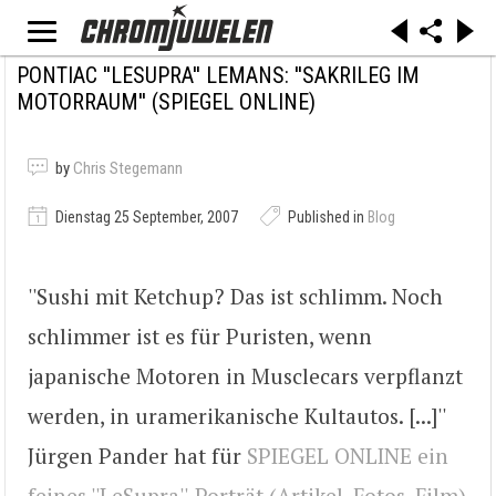
PONTIAC ''LESUPRA'' LEMANS: ''SAKRILEG IM
MOTORRAUM'' (SPIEGEL ONLINE)
by
Chris Stegemann
Dienstag 25 September, 2007
Published in
Blog
''Sushi mit Ketchup? Das ist schlimm. Noch
schlimmer ist es für Puristen, wenn
japanische Motoren in Musclecars verpflanzt
werden, in uramerikanische Kultautos. [...]''
Jürgen Pander hat für
SPIEGEL ONLINE ein
feines ''LeSupra''-Porträt (Artikel, Fotos, Film)