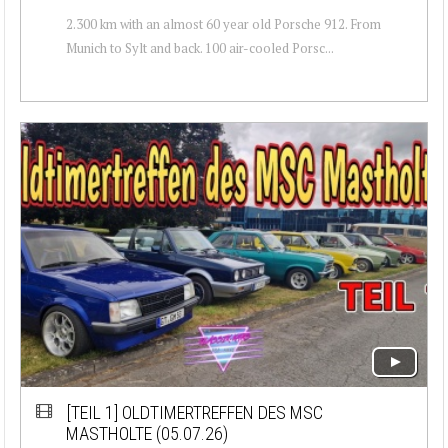
2.300 km with an almost 60 year old Porsche 912. From
Munich to Sylt and back. 100 air-cooled Porsc...
[TEIL 1]
OLDTIMERTREFFEN DES MSC
MASTHOLTE (05.07.26)