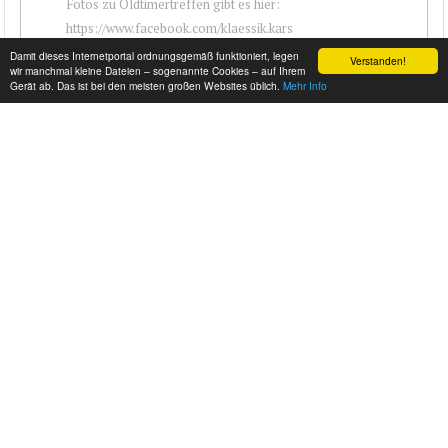
Fotos zu Oldtimertreffen gibt es hier:
https://www.facebook.com/klaessik.kars
Damit dieses Internetportal ordnungsgemäß funktioniert, legen
Verstanden!
wir manchmal kleine Dateien – sogenannte Cookies – auf Ihrem
Gerät ab. Das ist bei den meisten großen Websites üblich.
Mehr Info
OLDTIMER-TREFFEN ASCHEBERG (17.06.2026)
Fotos zu Oldtimertreffen gibt es hier: