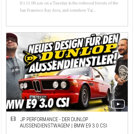
It's 11:00 a.m. on a Tuesday in the redwood forests of the
San Francisco Bay Area, and somehow Taj ...
JP PERFORMANCE - DER DUNLOP
AUSSENDIENSTWAGEN! | BMW E9 3.0 CSI