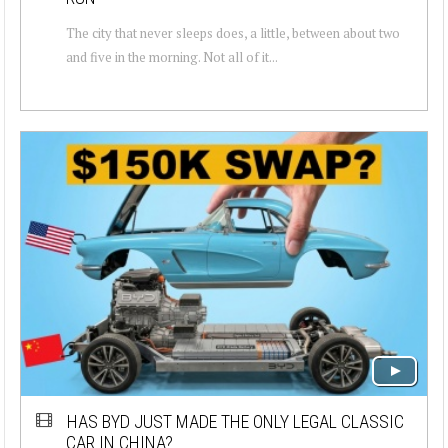
The city that never sleeps does, a little, between about two
and five in the morning. Not all of it...
HAS BYD JUST MADE THE ONLY LEGAL CLASSIC
CAR IN CHINA?