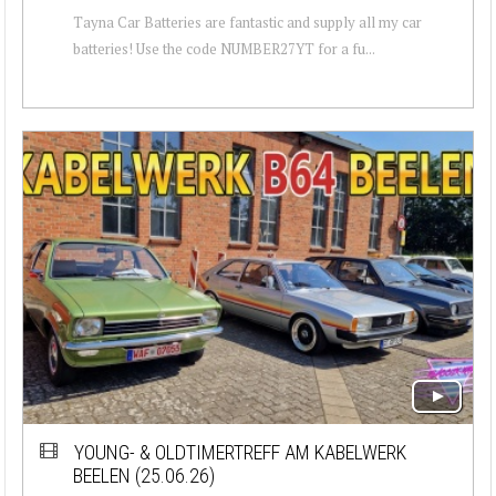
Tayna Car Batteries are fantastic and supply all my car
batteries! Use the code NUMBER27YT for a fu...
YOUNG- & OLDTIMERTREFF AM KABELWERK
BEELEN (25.06.26)