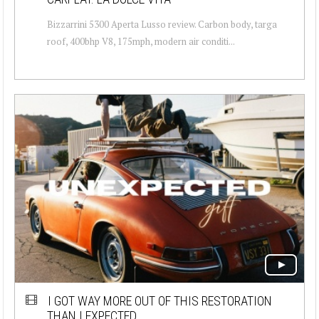
Bizzarrini 5300 Aperta Lusso review. Carbon body, targa
roof, 400bhp V8, 175mph, modern air conditi...
I GOT WAY MORE OUT OF THIS RESTORATION
THAN I EXPECTED