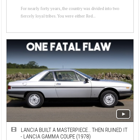
For nearly forty years, the country was divided into two
fiercely loyal tribes. You were either Red...
LANCIA BUILT A MASTERPIECE… THEN RUINED IT
- LANCIA GAMMA COUPE (1978)