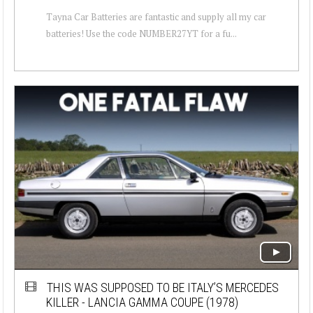
Tayna Car Batteries are fantastic and supply all my car
batteries! Use the code NUMBER27YT for a fu...
THIS WAS SUPPOSED TO BE ITALY’S MERCEDES
KILLER - LANCIA GAMMA COUPE (1978)