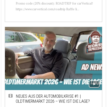
Promo code (20% discount): ROADTRIP for carVertical!
https://www.carvertical.com/roadtrip Raffle li...
NEUES AUS DER AUTOMOBILKRISE #1 |
OLDTIMERMARKT 2026 – WIE IST DIE LAGE?