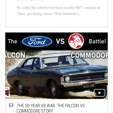
We visited the weirdest but most creative NEV company in
China - producing classic 1950s American c...
THE 50-YEAR V8 WAR. THE FALCON VS
COMMODORE STORY