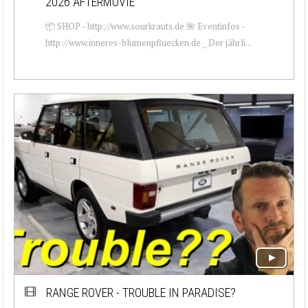
2026 AFTERMOVIE
📦 SHOP - http://www.sourkrauts.de 🌺 Eventinfos -
http://www.inneres-blumenpfluecken.de _ Der jährli...
RANGE ROVER - TROUBLE IN PARADISE?