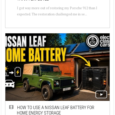
I got way more out of restoring my Porsche 912 than I
expected. The restoration challenged me in se...
HOW TO USE A NISSAN LEAF BATTERY FOR
HOME ENERGY STORAGE